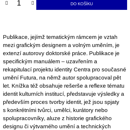
u
DO KOŠÍKU
j
e
m
e
Publikace, jejímž tematickým rámcem je vztah
BRUTAL
PRAGUE
mezi grafickým designem a volným uměním, je
165
extenzí autorovy doktorské práce. Publikace je
Kč
specifickým manuálem – uzavřením a
rekapitulací projektu identity Centra pro současné
umění Futura, na němž autor spolupracoval pět
let. Knížka též obsahuje rešerše a reflexe tématu
identit kulturních institucí, představuje výsledky a
především proces tvorby identit, jež jsou spjaty
s konkrétními tvůrci, umělci, kurátory nebo
spolupracovníky, aluze z historie grafického
designu či výtvarného umění a technických