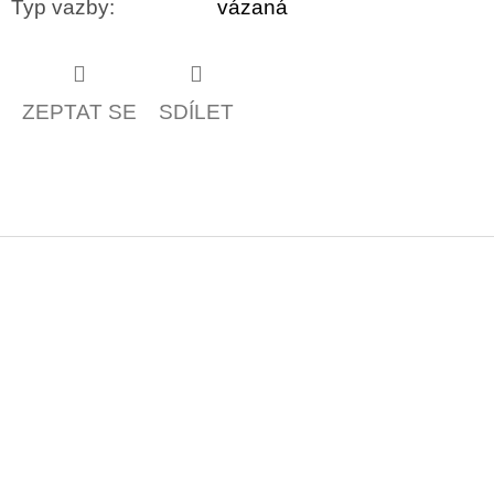
Typ vazby
:
vázaná
ZEPTAT SE
SDÍLET
Z
á
p
a
t
í