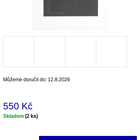
a
j
í
t
?
HLEDAT
Můžeme doručit do:
12.8.2026
D
550 Kč
o
p
Měrná
Skladem
(2 ks)
o
cena:
r
u
č