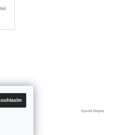
dajů
ouhlasím