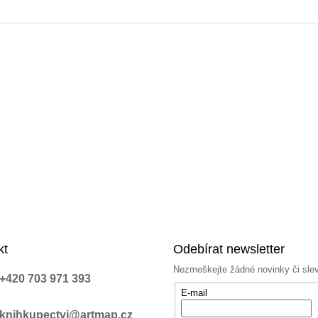
kt
Odebírat newsletter
Nezmeškejte žádné novinky či sle
+420 703 971 393
E-mail
knihkupectvi@artmap.cz