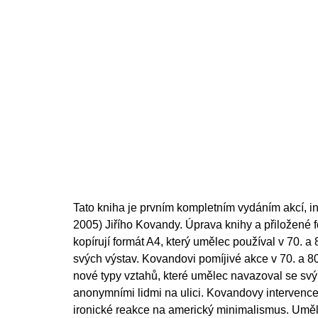
cena:
Tato kniha je prvním kompletním vydáním akcí, in
2005) Jiřího Kovandy. Úprava knihy a přiložené fo
kopírují formát A4, který umělec používal v 70. a
svých výstav. Kovandovi pomíjivé akce v 70. a 8
nové typy vztahů, které umělec navazoval se svými
anonymními lidmi na ulici. Kovandovy intervence a
ironické reakce na americký minimalismus. Umělec