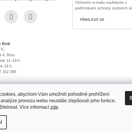
Vložením e-mailu souhlasíte s
podmínkami ochrany osobních ú
PŘIHLÁSIT SE
book
Instagram
YouTube
v Brně
TIC
 4, Brno
tek 11–19 h
14–19 h
2 152 298
ookies, abychom Vám umožnili pohodlné prohlížení
S
 analýze provozu webu neustále zlepšovali jeho funkce,
itelnost. Více informací
zde
.
it nastavení cookies
í