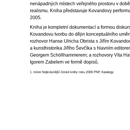
nenápadných místech veřejného prostoru v době 
realismu. Kniha představuje Kovandovy performa
2005.
Kniha je kompletní dokumentací a formou diskurs
Kovandovu tvorbu do dějin konceptuálního umění
rozhovor Hanse Ulricha Obrista s Jiřím Kovandou
a kunsthistorika Jiřího Ševčíka s hlavním editor
Georgem Schöllhammerem; a rozhovory Víta Ha
Igorem Zabelem ve formě dopisů.
1. místo Nejkrásnější české knihy roku 2006 PNP, Katalogy