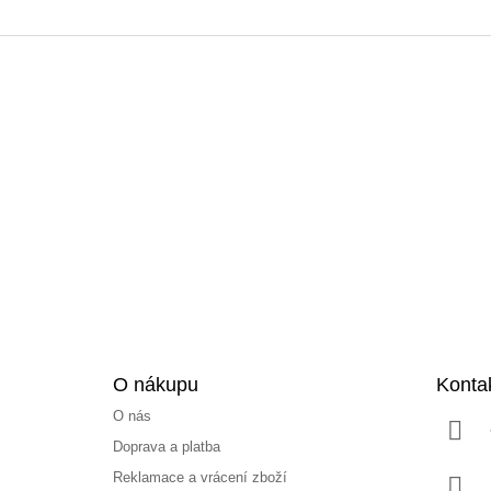
Z
á
p
a
t
í
O nákupu
Konta
O nás
Doprava a platba
Reklamace a vrácení zboží