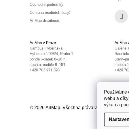
Obchodní podmínky
Ochrana osobních údajů
ArtMap distribuce
Face
ArtMap v Praze
ArtMap 
Kampus Hybernská
Galerie 
Hybernská 998/4, Praha 1
Radnická
pondělí–pátek 8–18 h
úterý–pá
sobota–neděle 9–18 h
sobota 
+420 703 971 393
+420 70
Používáme c
webu a díky
výkon a použ
© 2026 ArtMap. Všechna práva vyhrazena.
Uprav
Nastaven