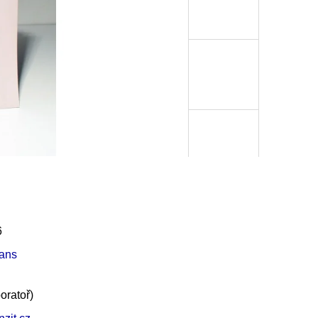
6
ans
oratoř)