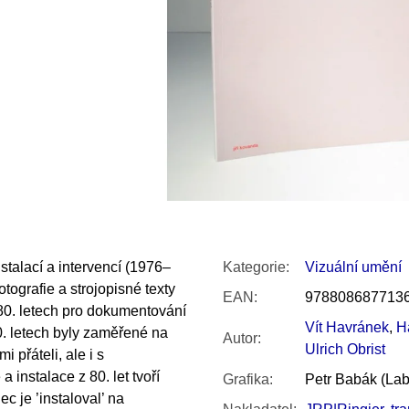
SNESITELNĚJŠÍ KLIMA
300 Kč
Původně:
350 Kč
stalací a intervencí (1976–
Kategorie
:
Vizuální umění
tografie a strojopisné texty
EAN
:
978808687713
 80. letech pro dokumentování
Vít Havránek
,
H
0. letech byly zaměřené na
Autor
:
Ulrich Obrist
 přáteli, ale i s
 instalace z 80. let tvoří
Grafika
:
Petr Babák (Lab
 je ’instaloval’ na