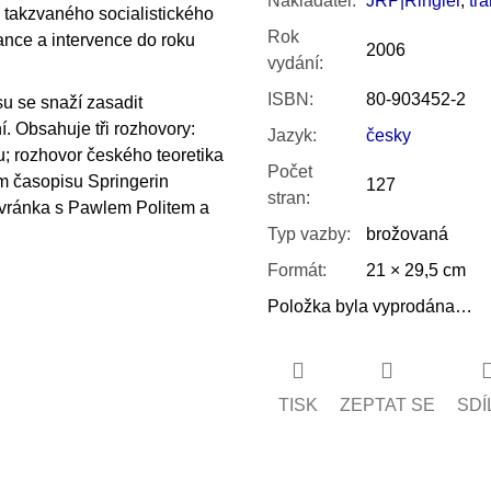
Nakladatel
:
JRP|Ringier
,
tra
takzvaného socialistického
Rok
nce a intervence do roku
2006
vydání
:
ISBN
:
80-903452-2
u se snaží zasadit
. Obsahuje tři rozhovory:
Jazyk
:
česky
; rozhovor českého teoretika
Počet
em časopisu Springerin
127
stran
:
vránka s Pawlem Politem a
Typ vazby
:
brožovaná
Formát
:
21 × 29,5 cm
Položka byla vyprodána…
TISK
ZEPTAT SE
SDÍ