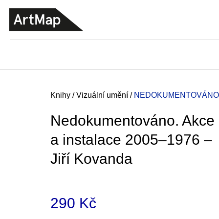
K
Přejít
o
na
ZPĚT
ZPĚT
DO
DO
obsah
š
OBCHODU
OBCHODU
í
k
Domů
Knihy
/
Vizuální umění
/
NEDOKUMENTOVÁNO. A
Nedokumentováno. Akce
a instalace 2005–1976 –
Jiří Kovanda
290 Kč
JMÉNO
380 Kč
Měrná