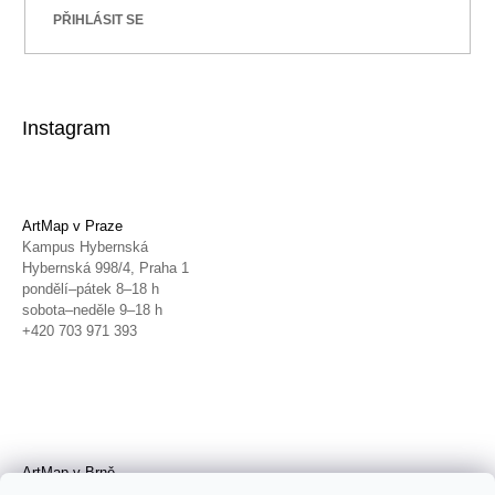
PŘIHLÁSIT SE
Instagram
ArtMap v Praze
Kampus Hybernská
Hybernská 998/4, Praha 1
pondělí–pátek 8–18 h
sobota–neděle 9–18 h
+420 703 971 393
ArtMap v Brně
Galerie TIC