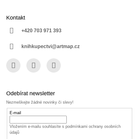
Kontakt
+420 703 971 393
knihkupectvi@artmap.cz
Facebook
Instagram
YouTube
Odebírat newsletter
Nezmeškejte žádné novinky či slevy!
E-mail
Vložením e-mailu souhlasíte s
podmínkami ochrany osobních
údajů