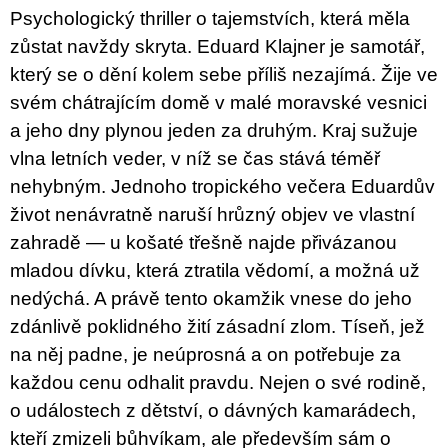
u
Psychologický thriller o tajemstvích, která měla
j
zůstat navždy skryta. Eduard Klajner je samotář,
e
m
který se o dění kolem sebe příliš nezajímá. Žije ve
e
svém chátrajícím domě v malé moravské vesnici
a jeho dny plynou jeden za druhým. Kraj sužuje
ARTMAT
KRABIČKA
vlna letních veder, v níž se čas stává téměř
ARTMAT
KRABIČKA
nehybným. Jednoho tropického večera Eduardův
200
život nenávratně naruší hrůzný objev ve vlastní
Kč
zahradě — u košaté třešně najde přivázanou
mladou dívku, která ztratila vědomí, a možná už
nedýchá. A právě tento okamžik vnese do jeho
zdánlivě poklidného žití zásadní zlom. Tíseň, jež
na něj padne, je neúprosná a on potřebuje za
každou cenu odhalit pravdu. Nejen o své rodině,
o událostech z dětství, o dávných kamarádech,
kteří zmizeli bůhvíkam, ale především sám o