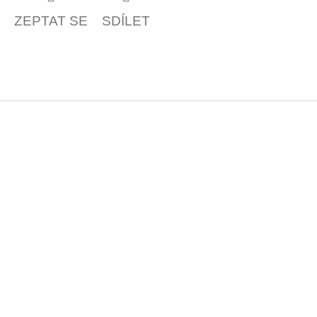
ZEPTAT SE
SDÍLET
Z
á
p
a
t
í