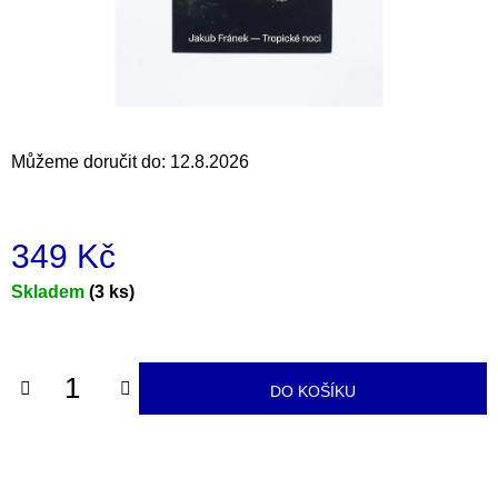
a
j
í
t
?
Můžeme doručit do:
12.8.2026
349 Kč
HLEDAT
Měrná
Skladem
(3 ks)
cena:
D
o
DO KOŠÍKU
p
o
r
u
č