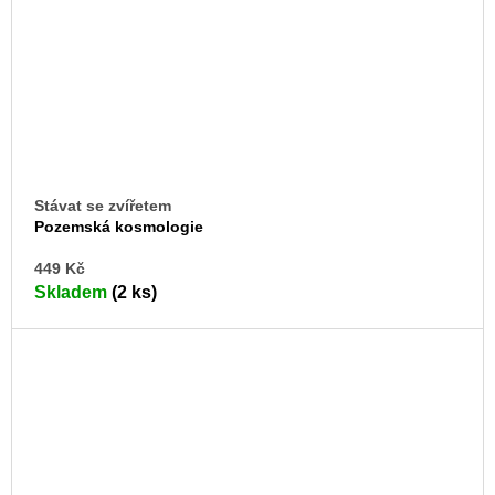
Stávat se zvířetem
Pozemská kosmologie
DO
449 Kč
KO
Skladem
(2 ks)