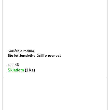
Kariéra a rodina
Sto let ženského úsilí o rovnost
DO
499 Kč
KO
Skladem
(1 ks)