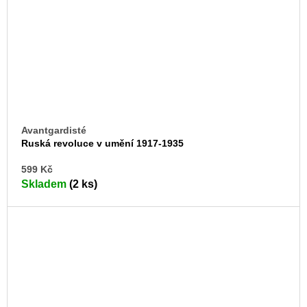
Avantgardisté
Ruská revoluce v umění 1917-1935
DO
599 Kč
KO
Skladem
(2 ks)