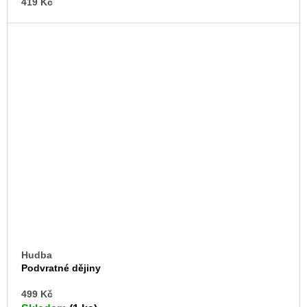
419 Kč
Hudba
Podvratné dějiny
DO
499 Kč
KO