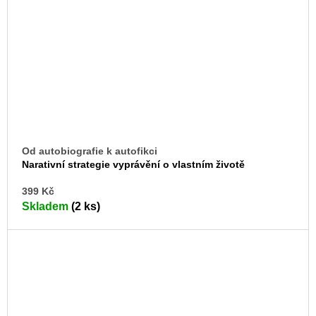
Od autobiografie k autofikci
Narativní strategie vyprávění o vlastním životě
DO
399 Kč
KO
Skladem
(2 ks)