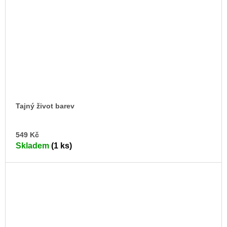
Tajný život barev
DO
549 Kč
KO
Skladem
(1 ks)