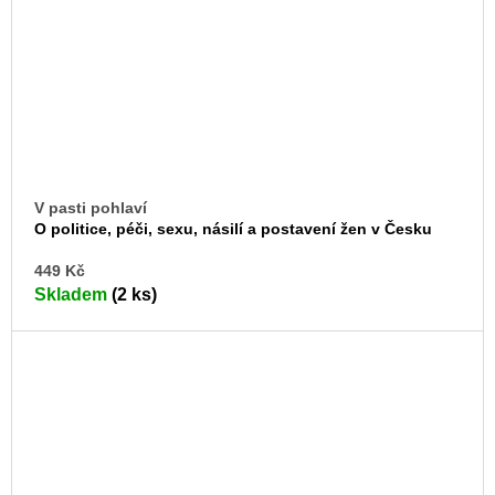
V pasti pohlaví
O politice, péči, sexu, násilí a postavení žen v Česku
DO
449 Kč
KO
Skladem
(2 ks)