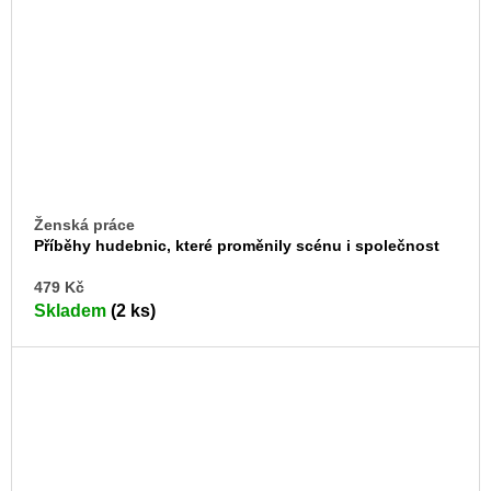
Ženská práce
Příběhy hudebnic, které proměnily scénu i společnost
DO
479 Kč
KO
Skladem
(2 ks)