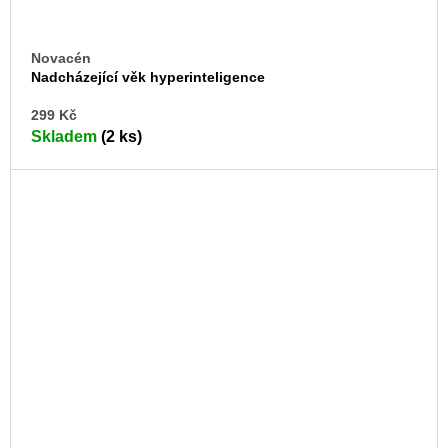
Novacén
Nadcházející věk hyperinteligence
DO
299 Kč
KO
Skladem
(2 ks)