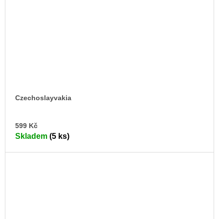
Czechoslayvakia
DO
599 Kč
KO
Skladem
(5 ks)