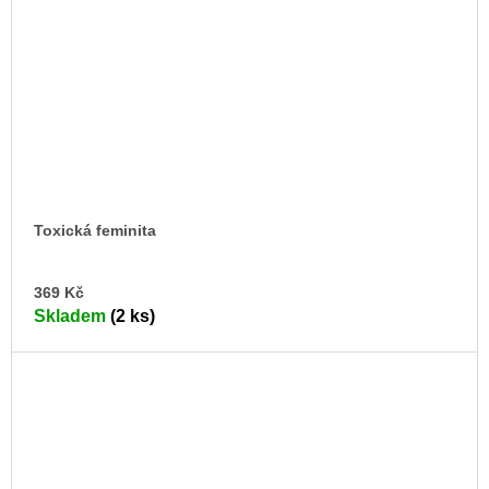
Toxická feminita
DO
369 Kč
KO
Skladem
(2 ks)