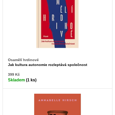
s
u
j
p
e
r
m
o
e
d
ARTMAT
u
KRABIČKA
k
ARTMAT
KRABIČKA
t
200
ů
Kč
Osamělí hrdinové
Jak kultura autonomie rozleptává společnost
DO
399 Kč
KO
Skladem
(1 ks)