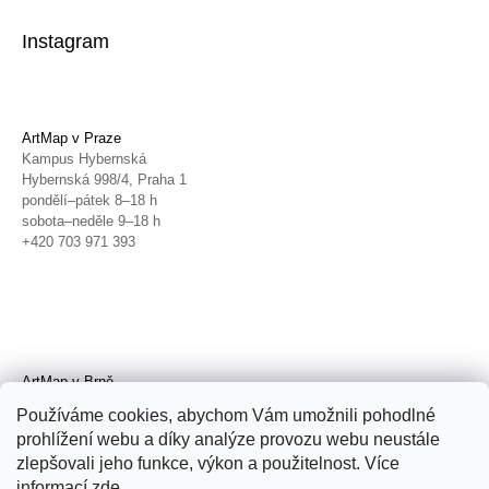
Instagram
ArtMap v Praze
Kampus Hybernská
Hybernská 998/4, Praha 1
pondělí–pátek 8–18 h
sobota–neděle 9–18 h
+420 703 971 393
ArtMap v Brně
Galerie TIC
Používáme cookies, abychom Vám umožnili pohodlné
Radnická 4, Brno
prohlížení webu a díky analýze provozu webu neustále
úterý–pátek 11–19 h
zlepšovali jeho funkce, výkon a použitelnost. Více
sobota 14–19 h
+420 702 152 298
informací
zde
.