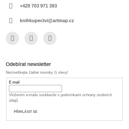
+420 703 971 393
knihkupectvi@artmap.cz
Facebook
Instagram
YouTube
Odebírat newsletter
Nezmeškejte žádné novinky či slevy!
E-mail
Vložením e-mailu souhlasíte s
podmínkami ochrany osobních
údajů
PŘIHLÁSIT SE