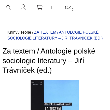
K
Přejít
NÁKUPNÍ
MENU
CZ
KOŠÍK
o
na
ZPĚT
ZPĚT
HLEDAT
PŘIHLÁŠENÍ
obsah
š
í
C
k
o
Domů
Knihy
/
Teorie
/
ZA TEXTEM / ANTOLOGIE POLSKÉ
SOCIOLOGIE LITERATURY – JIŘÍ TRÁVNÍČEK (ED.)
p
o
Za textem / Antologie polské
t
ř
sociologie literatury – Jiří
e
Trávníček (ed.)
b
u
j
e
t
e
n