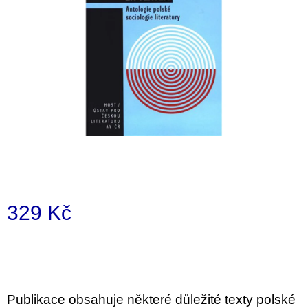
a
j
í
t
?
HLEDAT
329 Kč
D
Měrná
o
p
cena:
o
r
u
Publikace obsahuje některé důležité texty polské
č