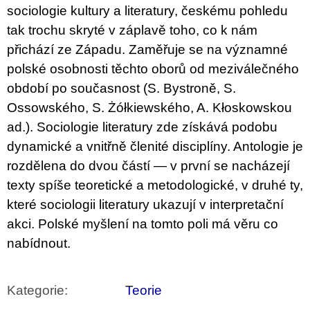
u
sociologie kultury a literatury, českému pohledu
j
tak trochu skryté v záplavě toho, co k nám
e
m
přichází ze Západu. Zaměřuje se na významné
e
polské osobnosti těchto oborů od meziválečného
období po současnost (S. Bystroně, S.
ARTMAT
KRABIČKA
Ossowského, S. Żółkiewského, A. Kłoskowskou
ARTMAT
KRABIČKA
ad.). Sociologie literatury zde získává podobu
200
dynamické a vnitřně členité disciplíny. Antologie je
Kč
rozdělena do dvou částí — v první se nacházejí
texty spíše teoretické a metodologické, v druhé ty,
které sociologii literatury ukazují v interpretační
akci. Polské myšlení na tomto poli má věru co
nabídnout.
Kategorie
:
Teorie