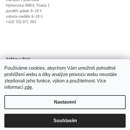
Hybernská 998/4, Praha 1
pondělí–pátek 8–18 h
sobota–neděle 9–18 h
+420 703 971 393
ArtMap v Brně
Galerie TIC
Používáme cookies, abychom Vám umožnili pohodlné
Radnická 4, Brno
prohlížení webu a díky analýze provozu webu neustále
úterý–pátek 11–19 h
zlepšovali jeho funkce, výkon a použitelnost. Více
sobota 14–19 h
+420 702 152 298
informací
zde
.
Nastavení
Souhlasím
© 2026 ArtMap. Všechna práva