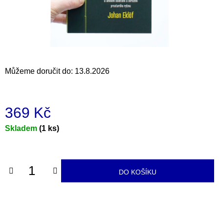
a
j
í
t
?
Můžeme doručit do:
13.8.2026
369 Kč
HLEDAT
Měrná
Skladem
(1 ks)
cena:
D
o
DO KOŠÍKU
p
o
r
u
č