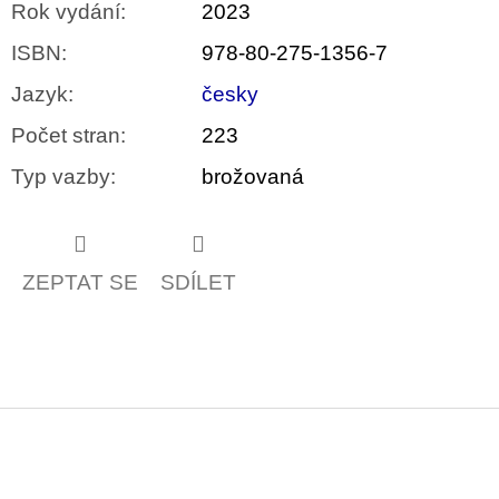
Rok vydání
:
2023
ISBN
:
978-80-275-1356-7
Jazyk
:
česky
Počet stran
:
223
Typ vazby
:
brožovaná
ZEPTAT SE
SDÍLET
Z
á