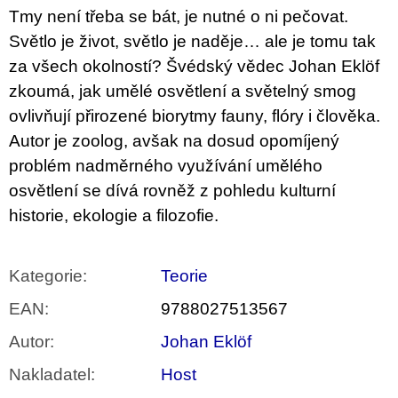
u
Tmy není třeba se bát, je nutné o ni pečovat.
j
Světlo je život, světlo je naděje… ale je tomu tak
e
m
za všech okolností? Švédský vědec Johan Eklöf
e
zkoumá, jak umělé osvětlení a světelný smog
ovlivňují přirozené biorytmy fauny, flóry i člověka.
ARTMAT
KRABIČKA
Autor je zoolog, avšak na dosud opomíjený
ARTMAT
KRABIČKA
problém nadměrného využívání umělého
200
osvětlení se dívá rovněž z pohledu kulturní
Kč
historie, ekologie a filozofie.
Kategorie
:
Teorie
EAN
:
9788027513567
Autor
:
Johan Eklöf
Nakladatel
:
Host