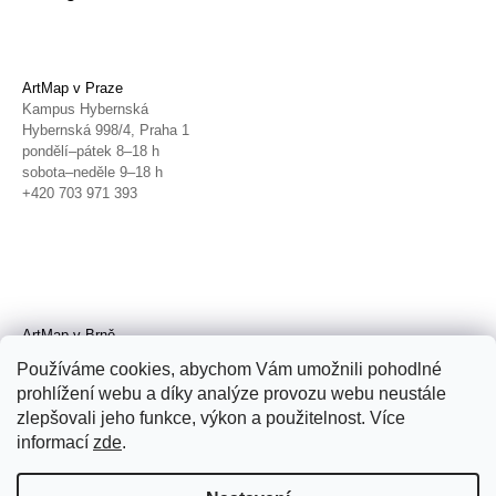
ArtMap v Praze
Kampus Hybernská
Hybernská 998/4, Praha 1
pondělí–pátek 8–18 h
sobota–neděle 9–18 h
+420 703 971 393
ArtMap v Brně
Galerie TIC
Používáme cookies, abychom Vám umožnili pohodlné
Radnická 4, Brno
prohlížení webu a díky analýze provozu webu neustále
úterý–pátek 11–19 h
zlepšovali jeho funkce, výkon a použitelnost. Více
sobota 14–19 h
+420 702 152 298
informací
zde
.