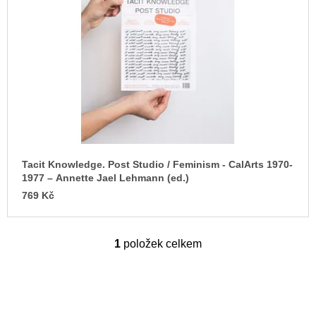
s
u
j
p
e
r
m
o
e
d
ARTMAT
u
KRABIČKA
k
ARTMAT
KRABIČKA
t
200
ů
Kč
Tacit Knowledge. Post Studio / Feminism - CalArts 1970-
1977 – Annette Jael Lehmann (ed.)
769 Kč
1
položek celkem
O
v
l
á
d