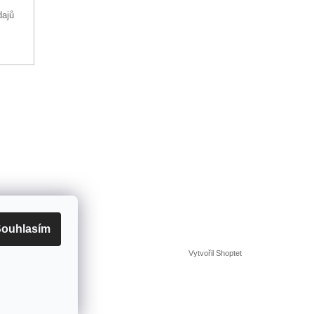
dajů
ouhlasím