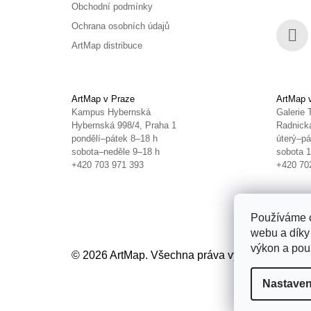
Obchodní podmínky
Ochrana osobních údajů
ArtMap distribuce
Face
ArtMap v Praze
ArtMap 
Kampus Hybernská
Galerie 
Hybernská 998/4, Praha 1
Radnická
pondělí–pátek 8–18 h
úterý–pá
sobota–neděle 9–18 h
sobota 
+420 703 971 393
+420 70
Používáme c
webu a díky
výkon a použ
© 2026 ArtMap. Všechna práva vyhrazena.
Uprav
Nastaven