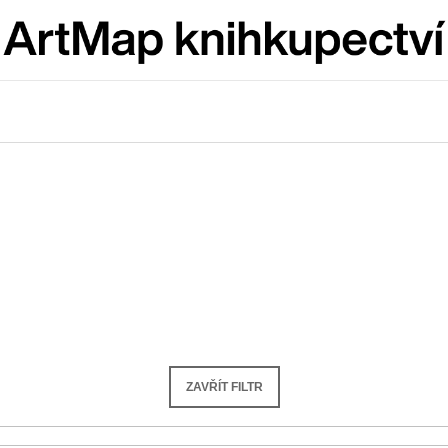
Co potřebujete najít?
HLEDAT
Doporučujeme
ZAVŘÍT FILTR
VÝVAR
BRUTAL PRAG
NEJEN ROMSKÉ RECEPTY PRO
165 Kč