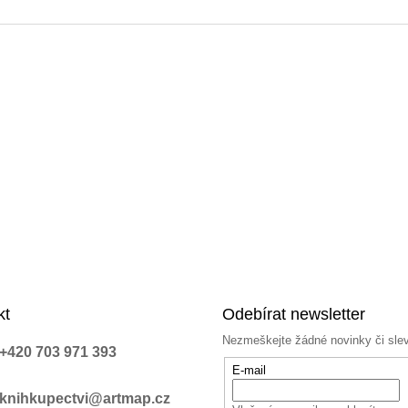
a
c
í
p
r
v
k
y
v
ý
p
i
s
u
kt
Odebírat newsletter
Nezmeškejte žádné novinky či sle
+420 703 971 393
E-mail
knihkupectvi@artmap.cz