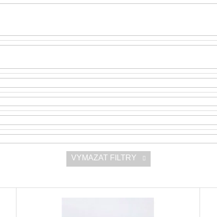
SNESITELNĚJŠÍ KLIMA
300 Kč
Původně:
350 Kč
VYMAZAT FILTRY