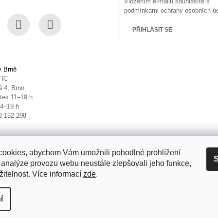
Vložením e-mailu souhlasíte s
podmínkami ochrany osobních ú
PŘIHLÁSIT SE
book
Instagram
YouTube
v Brně
TIC
 4, Brno
tek 11–19 h
14–19 h
2 152 298
ookies, abychom Vám umožnili pohodlné prohlížení
S
 analýze provozu webu neustále zlepšovali jeho funkce,
itelnost. Více informací
zde
.
it nastavení cookies
í