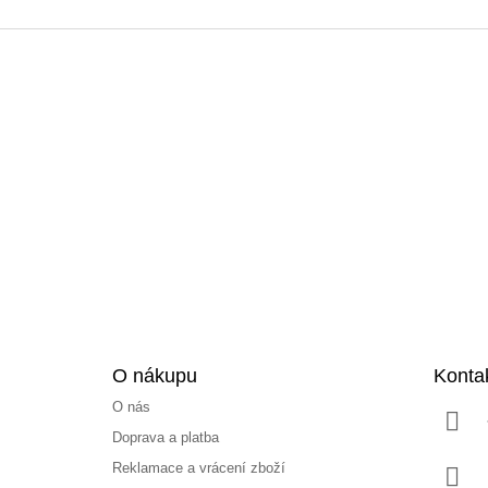
Z
á
p
a
t
í
O nákupu
Konta
O nás
Doprava a platba
Reklamace a vrácení zboží