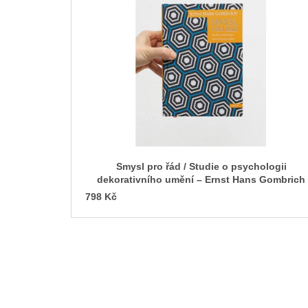
p
i
s
p
r
o
d
u
k
t
Smysl pro řád / Studie o psychologii
ů
dekorativního umění – Ernst Hans Gombrich
798 Kč