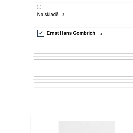
Na skladě
2
Ernst Hans Gombrich
3
V
ý