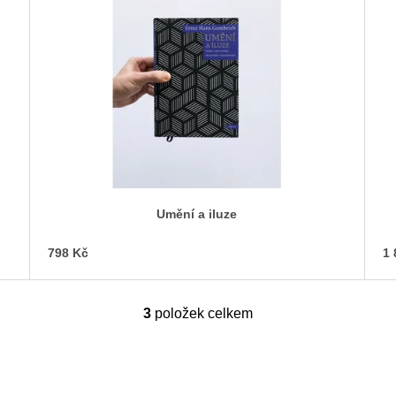
Umění a iluze
798 Kč
1 
3
položek celkem
O
v
l
á
d