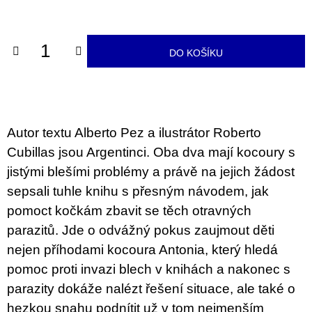
u
cena:
j
e
m
DO KOŠÍKU
e
VÝVAR
NEJEN
ROMSKÉ
RECEPTY
Autor textu Alberto Pez a ilustrátor Roberto
PRO
SNESITELNĚJŠÍ
Cubillas jsou Argentinci. Oba dva mají kocoury s
KLIMA
jistými blešími problémy a právě na jejich žádost
300
sepsali tuhle knihu s přesným návodem, jak
Kč
Původně:
pomoct kočkám zbavit se těch otravných
350
Kč
parazitů. Jde o odvážný pokus zaujmout děti
nejen příhodami kocoura Antonia, který hledá
pomoc proti invazi blech v knihách a nakonec s
parazity dokáže nalézt řešení situace, ale také o
hezkou snahu podnítit už v tom nejmenším