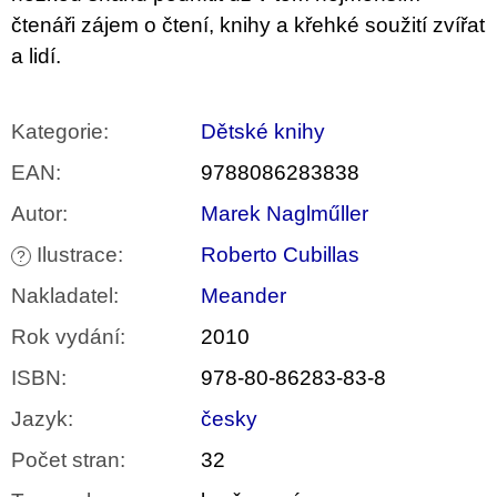
čtenáři zájem o čtení, knihy a křehké soužití zvířat
a lidí.
Kategorie
:
Dětské knihy
EAN
:
9788086283838
Autor
:
Marek Naglműller
Ilustrace
:
Roberto Cubillas
?
Nakladatel
:
Meander
Rok vydání
:
2010
ISBN
:
978-80-86283-83-8
Jazyk
:
česky
Počet stran
:
32