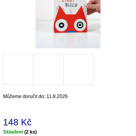
a
j
í
t
?
HLEDAT
Můžeme doručit do:
11.8.2026
D
o
p
o
148 Kč
r
u
Měrná
Skladem
(2 ks)
č