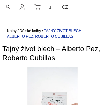
K
Přejít
NÁKUPNÍ
MENU
CZ
KOŠÍK
o
na
ZPĚT
ZPĚT
HLEDAT
PŘIHLÁŠENÍ
obsah
š
í
C
k
o
Domů
Knihy
/
Dětské knihy
/
TAJNÝ ŽIVOT BLECH –
ALBERTO PEZ, ROBERTO CUBILLAS
p
o
Tajný život blech – Alberto Pez,
t
ř
Roberto Cubillas
e
b
u
j
e
t
e
n