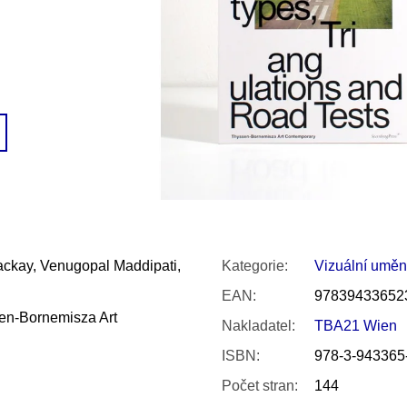
SNESITELNĚJŠ
200 Kč
300 Kč
Původně:
350 K
ackay, Venugopal Maddipati,
Kategorie
:
Vizuální uměn
EAN
:
97839433652
en-Bornemisza Art
Nakladatel
:
TBA21 Wien
ISBN
:
978-3-943365
Počet stran
:
144