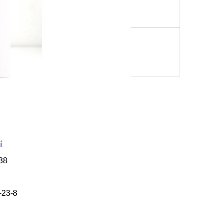
Í KLIMA
č
í
38
-23-8