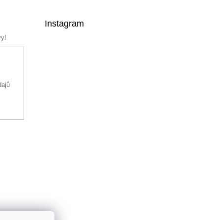
Instagram
vy!
dajů