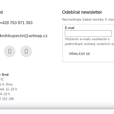
kt
Odebírat newsletter
Nezmeškejte žádné novinky či sle
+420 703 971 393
E-mail
knihkupectvi@artmap.cz
Vložením e-mailu souhlasíte s
podmínkami ochrany osobních ú
PŘIHLÁSIT SE
book
Instagram
YouTube
v Brně
TIC
 4, Brno
tek 11–19 h
14–19 h
2 152 298