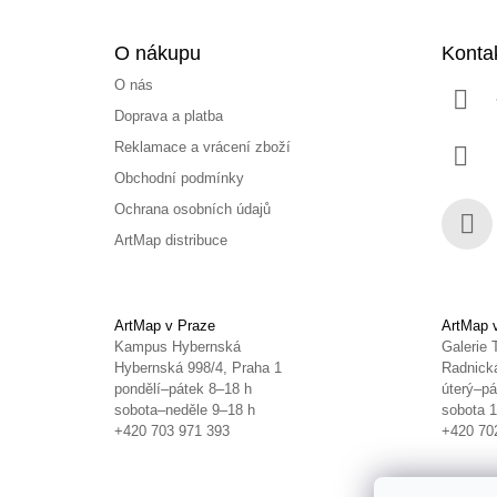
O nákupu
Konta
O nás
Doprava a platba
Reklamace a vrácení zboží
Obchodní podmínky
Ochrana osobních údajů
ArtMap distribuce
Face
ArtMap v Praze
ArtMap 
Kampus Hybernská
Galerie 
Hybernská 998/4, Praha 1
Radnická
pondělí–pátek 8–18 h
úterý–pá
sobota–neděle 9–18 h
sobota 
+420 703 971 393
+420 70