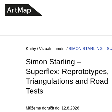
K
Přejít
o
na
ZPĚT
ZPĚT
DO
DO
obsah
š
OBCHODU
OBCHODU
í
k
Domů
Knihy
/
Vizuální umění
/
SIMON STARLING – 
Simon Starling –
Superflex: Reprototypes,
Triangulations and Road
Tests
JMÉNO
Můžeme doručit do:
12.8.2026
380 Kč