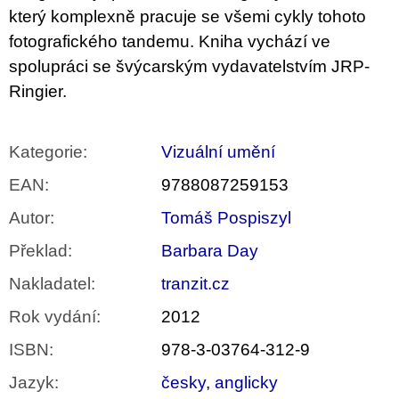
který komplexně pracuje se všemi cykly tohoto
fotografického tandemu. Kniha vychází ve
spolupráci se švýcarským vydavatelstvím JRP-
Ringier.
Kategorie
:
Vizuální umění
EAN
:
9788087259153
Autor
:
Tomáš Pospiszyl
Překlad
:
Barbara Day
Nakladatel
:
tranzit.cz
Rok vydání
:
2012
ISBN
:
978-3-03764-312-9
Jazyk
:
česky
,
anglicky