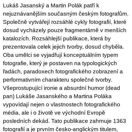
u
Lukáš Jasanský a Martin Polák patří k
j
nejuznávanějším současným českým fotografům.
e
m
Společně vytvářejí rozsáhlé cykly fotografií, které
e
dosud vycházely pouze fragmentárně v menších
katalozích. Rozsáhlejší publikace, která by
BRUTAL
PRAGUE
prezentovala celek jejich tvorby, dosud chyběla.
165
Oba umělci se vyjadřují konceptuálním typem
Kč
fotografie, který je postaven na typologických
řadách, paradoxech fotografického zobrazení a
performativním charakteru společné tvorby.
Všeprostupující ironie a absurdní humor (dead
pan) Lukáše Jasanského a Martina Poláka
vypovídají nejen o vlastnostech fotografického
média, ale i o životě ve východní Evropě
posledních dekád. Tato publikace zahrnuje 1363
fotografií a je prvním česko-anglickým titulem,