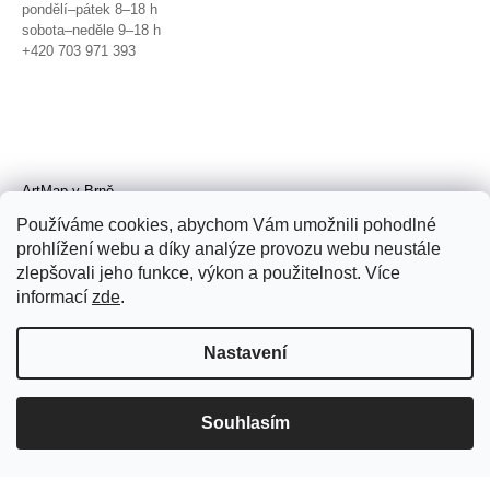
pondělí–pátek 8–18 h
sobota–neděle 9–18 h
+420 703 971 393
ArtMap v Brně
Galerie TIC
Používáme cookies, abychom Vám umožnili pohodlné
Radnická 4, Brno
prohlížení webu a díky analýze provozu webu neustále
úterý–pátek 11–19 h
zlepšovali jeho funkce, výkon a použitelnost. Více
sobota 14–19 h
+420 702 152 298
informací
zde
.
Nastavení
Souhlasím
© 2026 ArtMap. Všechna práva
vyhrazena.
Upravit nastavení cookies