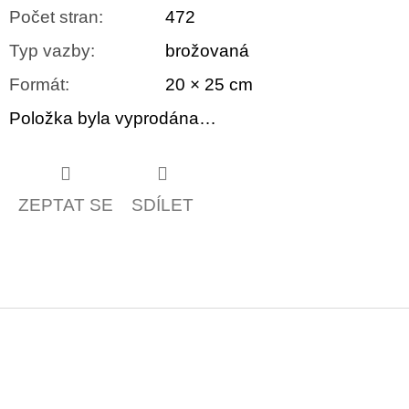
Počet stran
:
472
Typ vazby
:
brožovaná
Formát
:
20 × 25 cm
Položka byla vyprodána…
ZEPTAT SE
SDÍLET
Z
á
p