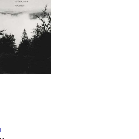
Í KLIMA
č
í