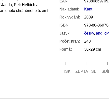
EAN
:
97880869709
f Janda, Petr Helbich a
Nakladatel
:
Kant
vář tohoto chráněného území
Rok vydání
:
2009
ISBN
:
978-80-86970
Jazyk
:
česky
,
anglick
Počet stran
:
248
Formát
:
30x29 cm
TISK
ZEPTAT SE
SDÍ