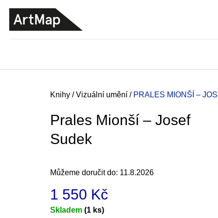
K
Přejít
o
na
ZPĚT
ZPĚT
DO
DO
obsah
š
OBCHODU
OBCHODU
í
k
Domů
Knihy
/
Vizuální umění
/
PRALES MIONŠÍ – JO
Prales Mionší – Josef
Sudek
Můžeme doručit do:
11.8.2026
1 550 Kč
JMÉNO
Měrná
Skladem
(1 ks)
380 Kč