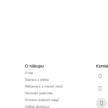
Z
á
p
a
t
í
O nákupu
Konta
O nás
Doprava a platba
Reklamace a vrácení zboží
Obchodní podmínky
Ochrana osobních údajů
ArtMap distribuce