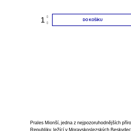
cena:
DO KOŠÍKU
Prales Mionší, jedna z nejpozoruhodnějších příro
Republiky, ležící v Moravskoslezských Beskydech,