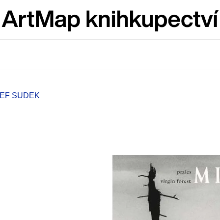
Co potřebujete najít?
HLEDAT
SEF SUDEK
Doporučujeme
ARTMAT KRABIČKA
VÝVAR
ARTMAT KRABIČKA
NEJEN ROMSK