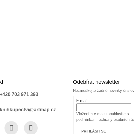
kt
Odebírat newsletter
Nezmeškejte žádné novinky či sle
+420 703 971 393
E-mail
knihkupectvi@artmap.cz
Vložením e-mailu souhlasíte s
podmínkami ochrany osobních ú
PŘIHLÁSIT SE