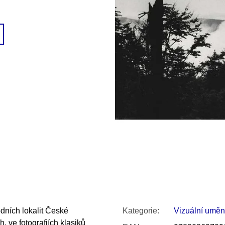
SNESITELNĚJŠ
200 Kč
300 Kč
Původně:
350 K
dních lokalit České
Kategorie
:
Vizuální uměn
 ve fotografiích klasiků