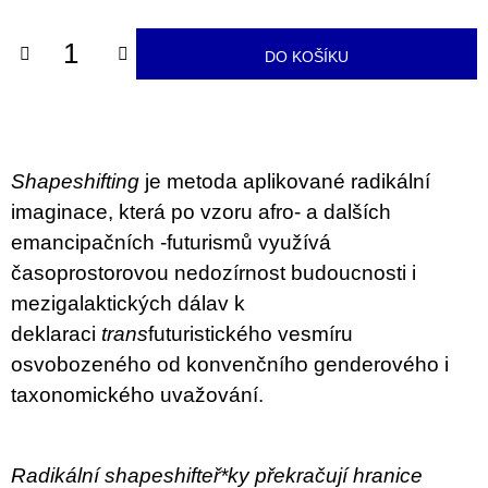
u
j
e
DO KOŠÍKU
m
e
VÝVAR
NEJEN
ROMSKÉ
Shapeshifting
je metoda aplikované radikální
RECEPTY
imaginace, která po vzoru afro- a dalších
PRO
SNESITELNĚJŠÍ
emancipačních -futurismů využívá
KLIMA
časoprostorovou nedozírnost budoucnosti i
300
Kč
mezigalaktických dálav k
Původně:
deklaraci
trans
futuristického vesmíru
350
Kč
osvobozeného od konvenčního genderového i
taxonomického uvažování.
Radikální shapeshifteř*ky překračují hranice