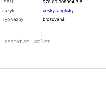
ISBN
:
978-80-908994-3-8
Jazyk
:
česky
,
anglicky
Typ vazby
:
brožovaná
ZEPTAT SE
SDÍLET
Z
á
p
a
t