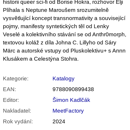
historii queer sci-fi od Borise Hokra, rozhovor Elji
Plíhala s Neptune Maroušem srozumitelně
vysvětlující koncept transnormativity a související
pojmy, manifesty syntetických těl od Lenky
Veselé a kolektivního stávání se od Anthr0morph,
textovou koláž z díla Johna C. Lillyho od Sáry
Märc a autorské vstupy od Pluskolektivu+ s Annn
Klusákem a Celestýna Stohra.
Kategorie
:
Katalogy
EAN
:
9788090899438
Editor
:
Šimon Kadlčák
Nakladatel
:
MeetFactory
Rok vydání
:
2024