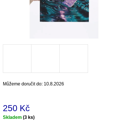
a
j
í
t
?
HLEDAT
Můžeme doručit do:
10.8.2026
D
o
p
250 Kč
o
r
Měrná
Skladem
(3 ks)
u
cena:
č