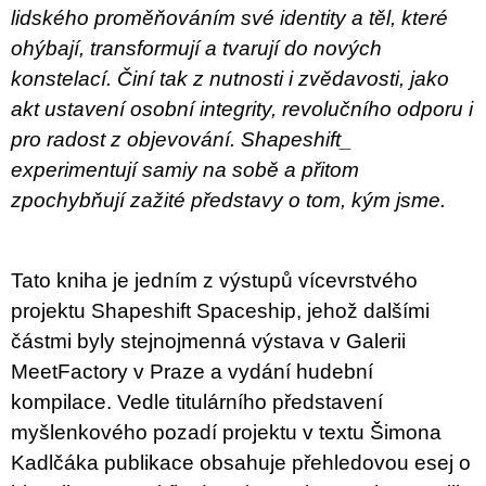
lidského proměňováním své identity a těl, které
ohýbají, transformují a tvarují do nových
konstelací. Činí tak z nutnosti i zvědavosti, jako
akt ustavení osobní integrity, revolučního odporu i
pro radost z objevování. Shapeshift_
experimentují samiy na sobě a přitom
zpochybňují zažité představy o tom, kým jsme.
Tato kniha je jedním z výstupů vícevrstvého
projektu Shapeshift Spaceship, jehož dalšími
částmi byly stejnojmenná výstava v Galerii
MeetFactory v Praze a vydání hudební
kompilace. Vedle titulárního představení
myšlenkového pozadí projektu v textu Šimona
Kadlčáka publikace obsahuje přehledovou esej o