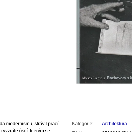
SNESITELNĚJŠ
200 Kč
300 Kč
Původně:
350 K
nda modernismu, strávil prací
Kategorie
:
Architektura
 vyzrálé úsilí, kterým se