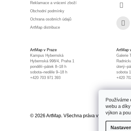
Reklamace a vrácení zboží
Obchodní podmínky
Ochrana osobních údajů
ArtMap distribuce
Face
ArtMap v Praze
ArtMap 
Kampus Hybernská
Galerie 
Hybernská 998/4, Praha 1
Radnická
pondělí–pátek 8–18 h
úterý–pá
sobota–neděle 9–18 h
sobota 
+420 703 971 393
+420 70
Používáme c
webu a díky
výkon a použ
© 2026 ArtMap. Všechna práva vyhrazena.
Uprav
Nastaven