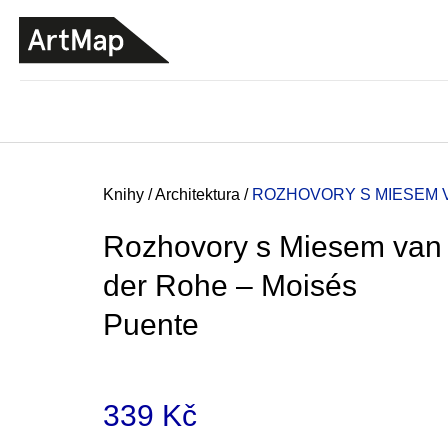
K
Přejít
o
na
ZPĚT
ZPĚT
DO
DO
obsah
š
OBCHODU
OBCHODU
í
k
Domů
Knihy
/
Architektura
/
ROZHOVORY S MIESEM 
Rozhovory s Miesem van
der Rohe – Moisés
Puente
339 Kč
JMÉNO
380 Kč
Měrná