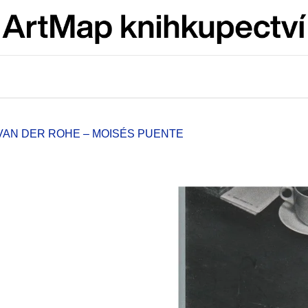
Co potřebujete najít?
HLEDAT
VAN DER ROHE – MOISÉS PUENTE
Doporučujeme
ARTMAT KRABIČKA
VÝVAR
ARTMAT KRABIČKA
NEJEN ROMSK