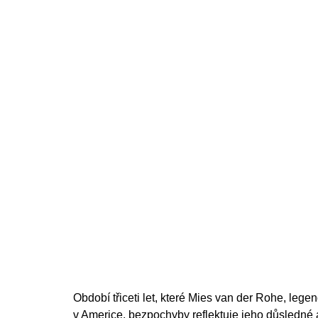
cena:
Období třiceti let, které Mies van der Rohe, lege
v Americe, bezpochyby reflektuje jeho důsledné a