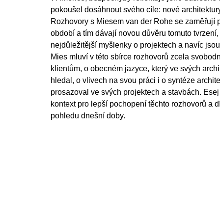
pokoušel dosáhnout svého cíle: nové architektury
Rozhovory s Miesem van der Rohe se zaměřují p
období a tím dávají novou důvěru tomuto tvrzení, 
nejdůležitější myšlenky o projektech a navíc jsou
Mies mluví v této sbírce rozhovorů zcela svobod
klientům, o obecném jazyce, který ve svých archi
hledal, o vlivech na svou práci i o syntéze archite
prosazoval ve svých projektech a stavbách. Ese
kontext pro lepší pochopení těchto rozhovorů a 
pohledu dnešní doby.