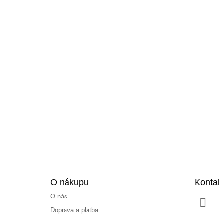
Z
á
p
a
t
í
O nákupu
Konta
O nás
Doprava a platba