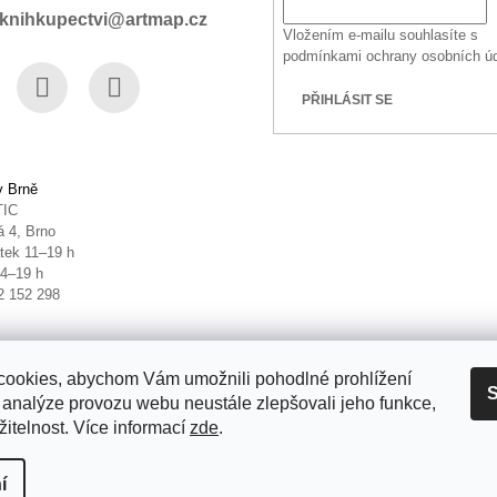
knihkupectvi@artmap.cz
Vložením e-mailu souhlasíte s
podmínkami ochrany osobních ú
PŘIHLÁSIT SE
book
Instagram
YouTube
v Brně
TIC
 4, Brno
tek 11–19 h
14–19 h
2 152 298
ookies, abychom Vám umožnili pohodlné prohlížení
S
 analýze provozu webu neustále zlepšovali jeho funkce,
itelnost. Více informací
zde
.
it nastavení cookies
í