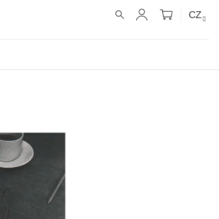
NÁKUPNÍ
CZ
KOŠÍK
HLEDAT
PŘIHLÁŠENÍ
É RECEPTY PRO