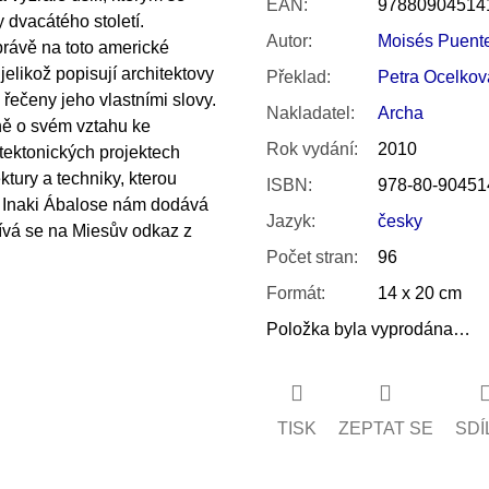
EAN
:
97880904514
 dvacátého století.
Autor
:
Moisés Puent
rávě na toto americké
jelikož popisují architektovy
Překlad
:
Petra Ocelkov
 řečeny jeho vlastními slovy.
Nakladatel
:
Archa
ně o svém vztahu ke
Rok vydání
:
2010
tektonických projektech
ktury a techniky, kterou
ISBN
:
978-80-90451
j Inaki Ábalose nám dodává
Jazyk
:
česky
dívá se na Miesův odkaz z
Počet stran
:
96
Formát
:
14 x 20 cm
Položka byla vyprodána…
TISK
ZEPTAT SE
SDÍ