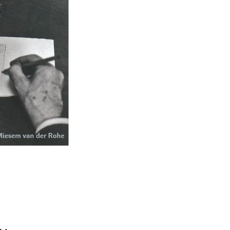
Í KLIMA
č