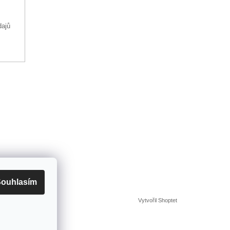
dajů
ouhlasím