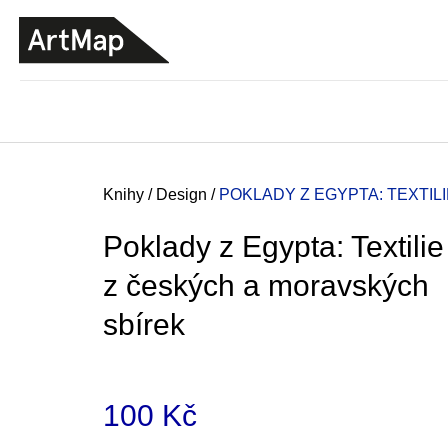
K
Přejít
o
na
ZPĚT
ZPĚT
DO
DO
obsah
š
OBCHODU
OBCHODU
í
k
Domů
Knihy
/
Design
/
POKLADY Z EGYPTA: TEXTIL
Poklady z Egypta: Textilie
z českých a moravských
sbírek
100 Kč
ARTMAT KRABIČKA
ARTMAT KRABIČKA
Měrná