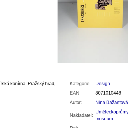
SNESITELNĚJŠ
300 Kč
Původně:
350 K
řská konírna, Pražský hrad,
Kategorie
:
Design
EAN
:
8071010448
Autor
:
Nina Bažantová
Uměleckoprůmy
Nakladatel
:
museum