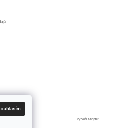
dajů
ouhlasím