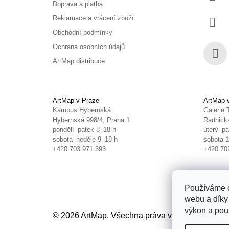
Doprava a platba
Reklamace a vrácení zboží
Obchodní podmínky
Ochrana osobních údajů
ArtMap distribuce
Face
ArtMap v Praze
ArtMap 
Kampus Hybernská
Galerie 
Hybernská 998/4, Praha 1
Radnická
pondělí–pátek 8–18 h
úterý–pá
sobota–neděle 9–18 h
sobota 
+420 703 971 393
+420 70
Používáme c
webu a díky
výkon a použ
© 2026 ArtMap. Všechna práva vyhrazena.
Uprav