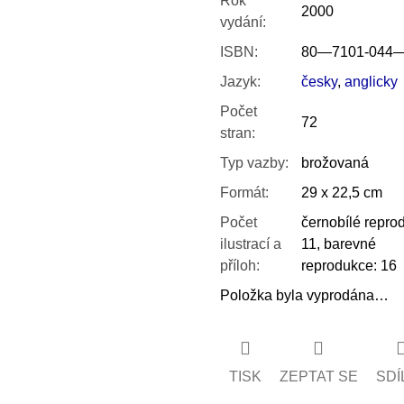
Rok
2000
vydání
:
ISBN
:
80—7101-044
Jazyk
:
česky
,
anglicky
Počet
72
stran
:
Typ vazby
:
brožovaná
Formát
:
29 x 22,5 cm
Počet
černobílé repro
ilustrací a
11, barevné
příloh
:
reprodukce: 16
Položka byla vyprodána…
TISK
ZEPTAT SE
SDÍ