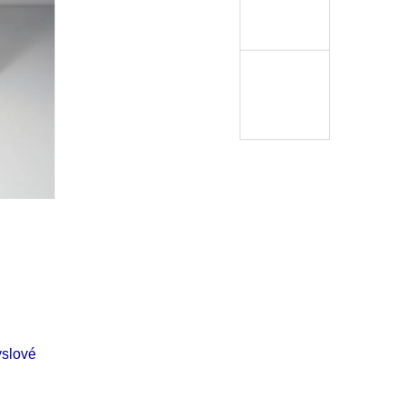
Í KLIMA
č
slové