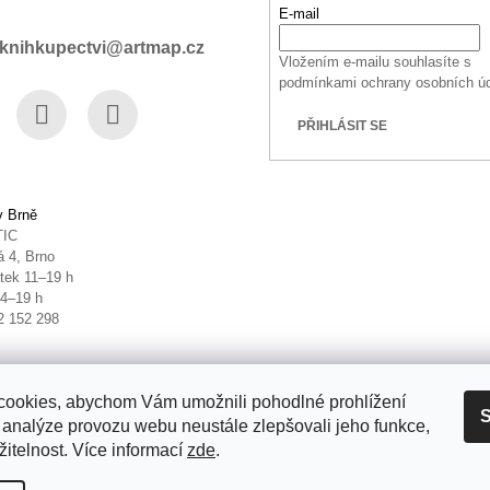
E-mail
knihkupectvi@artmap.cz
Vložením e-mailu souhlasíte s
podmínkami ochrany osobních ú
PŘIHLÁSIT SE
book
Instagram
YouTube
v Brně
TIC
 4, Brno
tek 11–19 h
14–19 h
2 152 298
ookies, abychom Vám umožnili pohodlné prohlížení
S
 analýze provozu webu neustále zlepšovali jeho funkce,
itelnost. Více informací
zde
.
it nastavení cookies