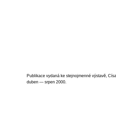
200 Kč
cena:
Publikace vydaná ke stejnojmenné výstavě, Císa
duben — srpen 2000.