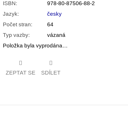
ISBN
:
978-80-87506-88-2
Jazyk
:
česky
Počet stran
:
64
Typ vazby
:
vázaná
Položka byla vyprodána…
ZEPTAT SE
SDÍLET
Z
á