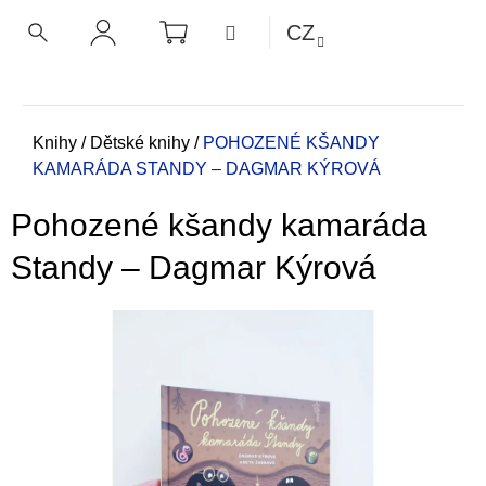
K
Přejít
NÁKUPNÍ
MENU
CZ
KOŠÍK
o
na
ZPĚT
ZPĚT
HLEDAT
PŘIHLÁŠENÍ
obsah
š
í
C
k
o
Domů
Knihy
/
Dětské knihy
/
POHOZENÉ KŠANDY
KAMARÁDA STANDY – DAGMAR KÝROVÁ
p
o
Pohozené kšandy kamaráda
t
ř
Standy – Dagmar Kýrová
e
b
u
j
e
t
e
n