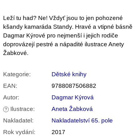
u
j
e
Leží tu had? Ne! Vždyť jsou to jen pohozené
m
e
kšandy kamaráda Standy. Hravé a vtipné básně
Dagmar Kýrové pro nejmenší i jejich rodiče
BRUTAL
doprovázejí pestré a nápadité ilustrace Anety
PRAGUE
Žabkové.
165
Kč
Kategorie
:
Dětské knihy
EAN
:
9788087506882
Autor
:
Dagmar Kýrová
Ilustrace
:
Aneta Žabková
?
Nakladatel
:
Nakladatelství 65. pole
Rok vydání
:
2017