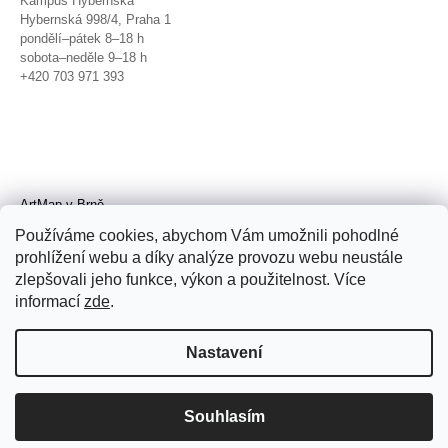
Kampus Hybernská
Hybernská 998/4, Praha 1
pondělí–pátek 8–18 h
sobota–neděle 9–18 h
+420 703 971 393
ArtMap v Brně
Galerie TIC
Používáme cookies, abychom Vám umožnili pohodlné
Radnická 4, Brno
prohlížení webu a díky analýze provozu webu neustále
úterý–pátek 11–19 h
zlepšovali jeho funkce, výkon a použitelnost. Více
sobota 14–19 h
+420 702 152 298
informací
zde
.
Nastavení
Souhlasím
© 2026 ArtMap. Všechna práva