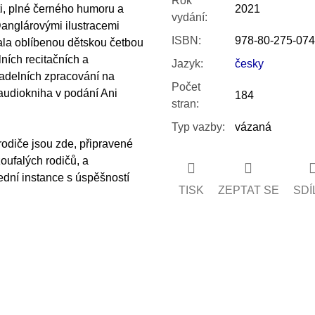
Rok
i, plné černého humoru a
2021
vydání
:
Danglárovými ilustracemi
ISBN
:
978-80-275-074
tala oblíbenou dětskou četbou
ních recitačních a
Jazyk
:
česky
vadelních zpracování na
Počet
 audiokniha v podání Ani
184
stran
:
Typ vazby
:
vázaná
rodiče jsou zde, připravené
oufalých rodičů, a
dní instance s úspěšností
TISK
ZEPTAT SE
SDÍ