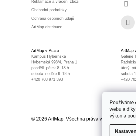
Reklamace a vrácení zboží
Obchodní podmínky
Ochrana osobních údajů
ArtMap distribuce
Face
ArtMap v Praze
ArtMap 
Kampus Hybernská
Galerie 
Hybernská 998/4, Praha 1
Radnická
pondělí–pátek 8–18 h
úterý–pá
sobota–neděle 9–18 h
sobota 
+420 703 971 393
+420 70
Používáme c
webu a díky
výkon a použ
© 2026 ArtMap. Všechna práva vyhrazena.
Uprav
Nastaven