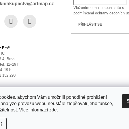
knihkupectvi@artmap.cz
Vložením e-mailu souhlasíte s
podmínkami ochrany osobních ú
PŘIHLÁSIT SE
book
Instagram
YouTube
v Brně
TIC
 4, Brno
tek 11–19 h
14–19 h
2 152 298
ookies, abychom Vám umožnili pohodlné prohlížení
S
 analýze provozu webu neustále zlepšovali jeho funkce,
itelnost. Více informací
zde
.
it nastavení cookies
í