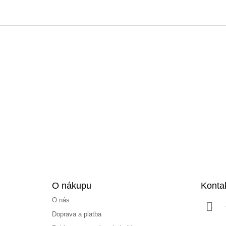
Z
á
p
a
t
í
O nákupu
Konta
O nás
Doprava a platba