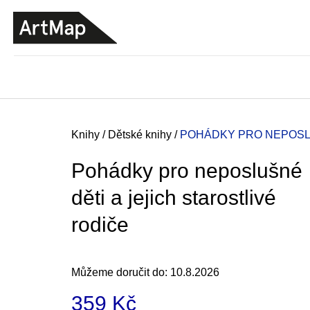
K
Přejít
o
na
ZPĚT
ZPĚT
DO
DO
obsah
š
OBCHODU
OBCHODU
í
k
Domů
Knihy
/
Dětské knihy
/
POHÁDKY PRO NEPOSLU
Pohádky pro neposlušné
děti a jejich starostlivé
rodiče
Můžeme doručit do:
10.8.2026
ARTMAT KRABIČKA
359 Kč
ARTMAT KRABIČKA