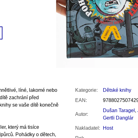
SNESITELNĚJŠ
300 Kč
Původně:
350 K
nětlivé, líné, lakomé nebo
Kategorie
:
Dětské knihy
dítě zachrání před
EAN
:
978802750742
 knihy se vaše dítě konečně
Dušan Taragel
,
Autor
:
Gertli Danglár
er, který má tisíce
Nakladatel
:
Host
dpůrců. Pohádky o dětech,