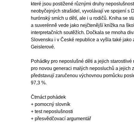
které jsou postižené různými druhy neposlušnost
neobyčejných strašidel, vyvolávají ve spojení s 
hurónský smích u dětí, ale i u rodičů. Kniha se s
a suverénně vede jako nejčtenější knížka na škol
interpretačních soutěžích. Dočkala se mnoha di
Slovensku i v České republice a vyšla také jako
Geislerové.
Pohádky pro neposlušné děti a jejich starostlivé 
pro novou generaci malých neposluchů a jejich z
představují zaručenou výchovnou pomůcku posle
97,3 %.
Čtrnáct pohádek
+ pomocný slovník
+ test neposlušnosti
+ přesvědčovací argumentář