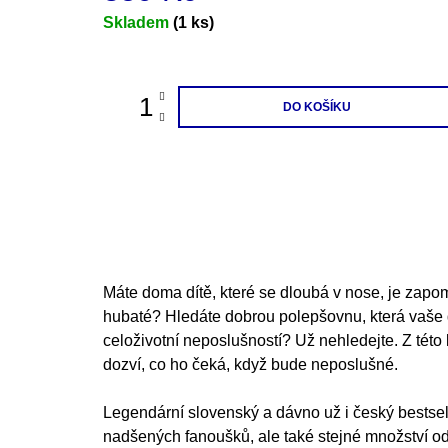
200 Kč
Měrná
Skladem
(1 ks)
cena:
DO KOŠÍKU
Máte doma dítě, které se dloubá v nose, je zapom
hubaté? Hledáte dobrou polepšovnu, která vaše 
celoživotní neposlušností? Už nehledejte. Z této
dozví, co ho čeká, když bude neposlušné.
Legendární slovenský a dávno už i český bestsell
nadšených fanoušků, ale také stejné množství o