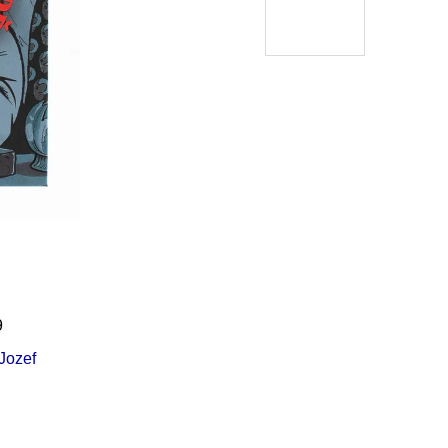
Í KLIMA
č
9
Jozef