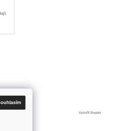
dajů
ouhlasím