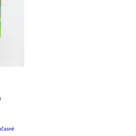
Í KLIMA
č
8
učasné