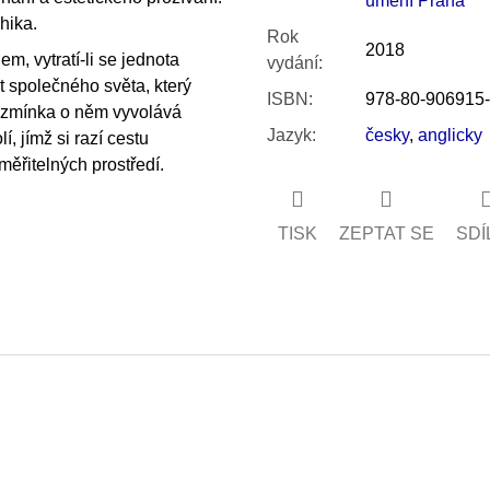
umění Praha
chika.
Rok
2018
m, vytratí-li se jednota
vydání
:
t společného světa, který
ISBN
:
978-80-906915-
há zmínka o něm vyvolává
Jazyk
:
česky
,
anglicky
, jímž si razí cestu
ěřitelných prostředí.
TISK
ZEPTAT SE
SDÍ