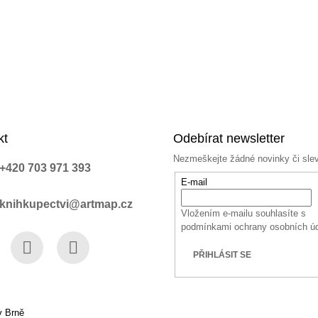
kt
Odebírat newsletter
Nezmeškejte žádné novinky či sle
+420 703 971 393
E-mail
knihkupectvi@artmap.cz
Vložením e-mailu souhlasíte s
podmínkami ochrany osobních ú
PŘIHLÁSIT SE
book
Instagram
YouTube
v Brně