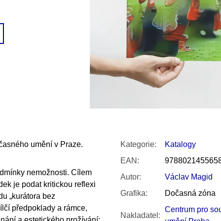
SNESITELNĚJŠ
300 Kč
Původně:
350 K
učasného umění v Praze.
Kategorie
:
Katalogy
EAN
:
978802145565
Podmínky nemožnosti. Cílem
Autor
:
Václav Magid
k je podat kritickou reflexi
Grafika
:
Dočasná zóna
du „kurátora bez
dílčí předpoklady a rámce,
Centrum pro so
Nakladatel
:
nání a estetického prožívání: