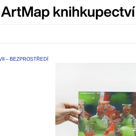
Co potřebujete najít?
HLEDAT
VII – BEZPROSTŘEDÍ
Doporučujeme
JMÉNO
VÝVAR
NEJEN ROMSK
380 Kč