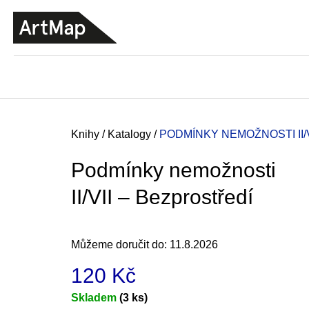
K
Přejít
o
na
ZPĚT
ZPĚT
DO
DO
obsah
š
OBCHODU
OBCHODU
í
k
Domů
Knihy
/
Katalogy
/
PODMÍNKY NEMOŽNOSTI II/
Podmínky nemožnosti
II/VII – Bezprostředí
Můžeme doručit do:
11.8.2026
120 Kč
ARTMAT KRABIČKA
Měrná
Skladem
(3 ks)
ARTMAT KRABIČKA