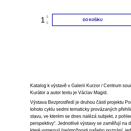
cena:
200 Kč
DO KOŠÍKU
Katalog k výstavě v Galerii Kurzor / Centrum so
Kurátor a autor textu je Václav Magid.
Výstava Bezprostředí je druhou částí projektu 
tohoto cyklu sedmi tematicky provázaných přehlíde
stavu, ve kterém se dnes nalézá subjekt, z pohle
perspektivy“. Jednotlivé výstavy se zaměřují na 
které vymezují (ne)možnosti našeho poznání, jed