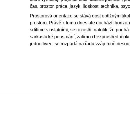
čas, prostor, práce, jazyk, lidskost, technika, psy
Prostorová orientace se stává dost obtížným úkole
prostoru. Právě k tomu dnes ale dochází: horizon
sdílíme s ostatními, se rozostřil natolik, že pou
sarkastické pousmání, zatímco bezprostřední okolí
jednotlivec, se rozpadá na řadu vzájemně nesoum
Z
á
p