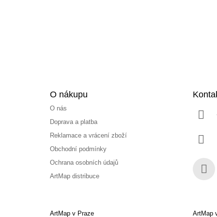
a
t
í
O nákupu
Konta
O nás
Doprava a platba
Reklamace a vrácení zboží
Obchodní podmínky
Ochrana osobních údajů
ArtMap distribuce
Face
ArtMap v Praze
ArtMap 