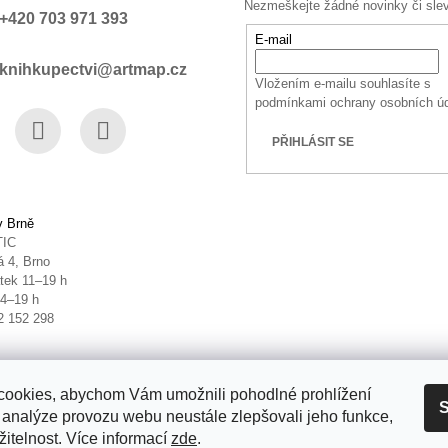
Nezmeškejte žádné novinky či sle
+420 703 971 393
E-mail
knihkupectvi@artmap.cz
Vložením e-mailu souhlasíte s
podmínkami ochrany osobních ú
PŘIHLÁSIT SE
book
Instagram
YouTube
v Brně
TIC
 4, Brno
tek 11–19 h
14–19 h
2 152 298
ookies, abychom Vám umožnili pohodlné prohlížení
S
 analýze provozu webu neustále zlepšovali jeho funkce,
itelnost. Více informací
zde
.