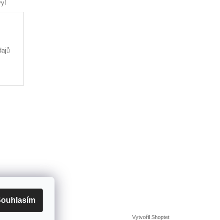
vy!
dajů
ouhlasím