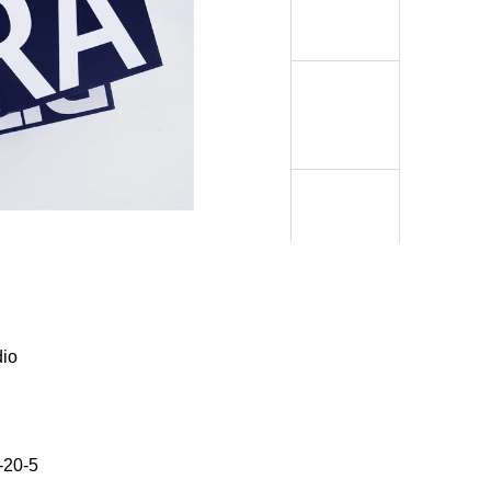
Í KLIMA
č
io
-20-5