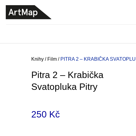
K
Přejít
o
na
ZPĚT
ZPĚT
DO
DO
obsah
š
OBCHODU
OBCHODU
í
k
Domů
Knihy
/
Film
/
PITRA 2 – KRABIČKA SVATOPLU
Pitra 2 – Krabička
Svatopluka Pitry
250 Kč
Měrná
ARTMAT KRABIČKA
cena:
ARTMAT KRABIČKA