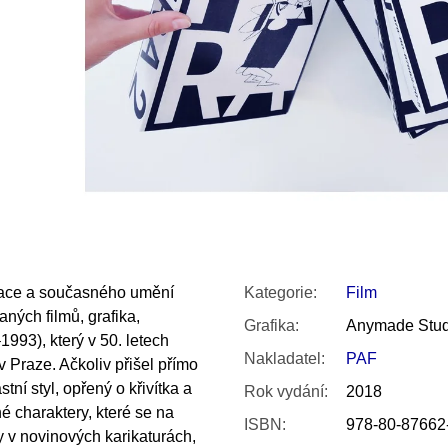
SNESITELNĚJŠ
300 Kč
Původně:
350 K
mace a současného umění
Kategorie
:
Film
ných filmů, grafika,
Grafika
:
Anymade Stud
1993), který v 50. letech
Nakladatel
:
PAF
 Praze. Ačkoliv přišel přímo
ní styl, opřený o křivítka a
Rok vydání
:
2018
né charaktery, které se na
ISBN
:
978-80-87662
 v novinových karikaturách,