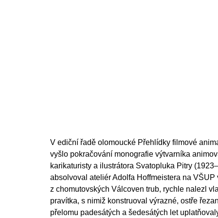
200 Kč
V ediční řadě olomoucké Přehlídky filmové ani
vyšlo pokračování monografie výtvarníka animova
karikaturisty a ilustrátora Svatopluka Pitry (1923–
absolvoval ateliér Adolfa Hoffmeistera na VŠUP v
z chomutovských Válcoven trub, rychle nalezl vlast
pravítka, s nimiž konstruoval výrazné, ostře řeza
přelomu padesátých a šedesátých let uplatňovaly