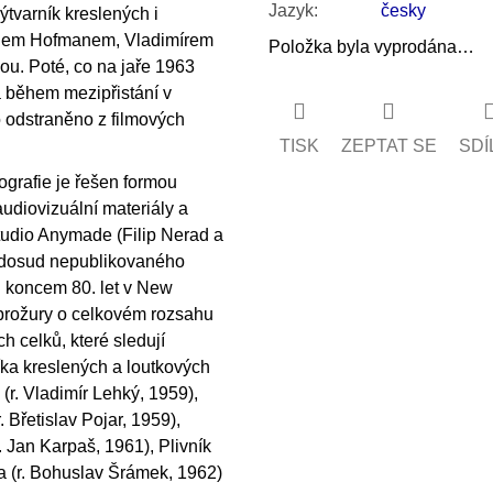
Jazyk
:
česky
výtvarník kreslených i
ardem Hofmanem, Vladimírem
Položka byla vyprodána…
u. Poté, co na jaře 1963
a během mezipřistání v
o odstraněno z filmových
TISK
ZEPTAT SE
SDÍ
nografie je řešen formou
diovizuální materiály a
studio Anymade (Filip Nerad a
e dosud nepublikovaného
al koncem 80. let v New
 brožury o celkovém rozsahu
ch celků, které sledují
rníka kreslených a loutkových
r. Vladimír Lehký, 1959),
r. Břetislav Pojar, 1959),
. Jan Karpaš, 1961), Plivník
ha (r. Bohuslav Šrámek, 1962)