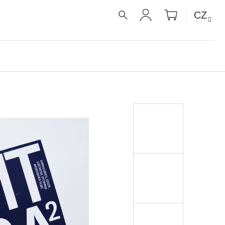
NÁKUPNÍ
CZ
KOŠÍK
HLEDAT
PŘIHLÁŠENÍ
É RECEPTY PRO