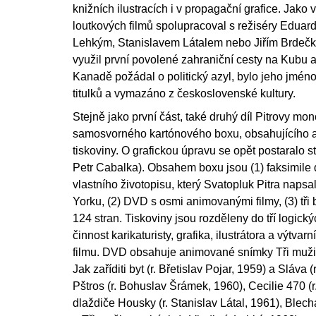
knižních ilustracích i v propagační grafice. Jako 
loutkových filmů spolupracoval s režiséry Edu
Lehkým, Stanislavem Látalem nebo Jiřím Brdečko
využil první povolené zahraniční cesty na Kubu 
Kanadě požádal o politický azyl, bylo jeho jmén
titulků a vymazáno z československé kultury.
Stejně jako první část, také druhý díl Pitrovy mo
samosvorného kartónového boxu, obsahujícího au
tiskoviny. O grafickou úpravu se opět postaralo 
Petr Cabalka). Obsahem boxu jsou (1) faksimil
vlastního životopisu, který Svatopluk Pitra naps
Yorku, (2) DVD s osmi animovanými filmy, (3) tři
124 stran. Tiskoviny jsou rozděleny do tří logický
činnost karikaturisty, grafika, ilustrátora a výtva
filmu. DVD obsahuje animované snímky Tři muži (
Jak zaříditi byt (r. Břetislav Pojar, 1959) a Sláva (
Pštros (r. Bohuslav Šrámek, 1960), Cecilie 470 (r
dlaždiče Housky (r. Stanislav Látal, 1961), Blec