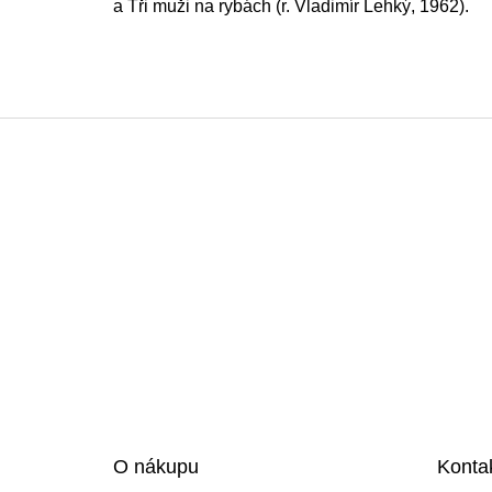
a Tři muži na rybách (r. Vladimír Lehký, 1962).
Z
á
p
a
t
í
O nákupu
Konta