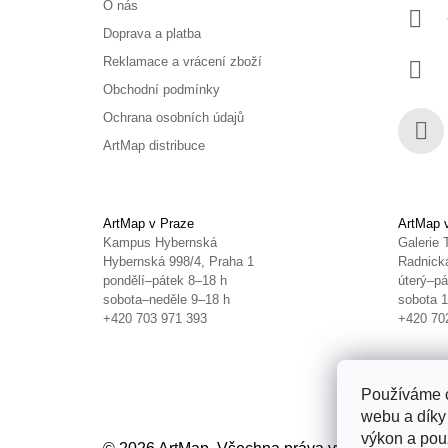
O nás
Doprava a platba
Reklamace a vrácení zboží
Obchodní podmínky
Ochrana osobních údajů
ArtMap distribuce
Face
ArtMap v Praze
ArtMap 
Kampus Hybernská
Galerie 
Hybernská 998/4, Praha 1
Radnická
pondělí–pátek 8–18 h
úterý–pá
sobota–neděle 9–18 h
sobota 
+420 703 971 393
+420 70
Používáme c
webu a díky
výkon a použ