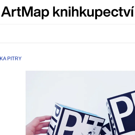
Co potřebujete najít?
HLEDAT
KA PITRY
Doporučujeme
JMÉNO
VÝVAR
NEJEN ROMSK
380 Kč