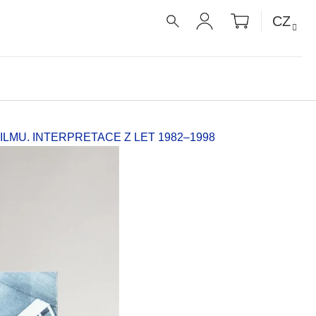
NÁKUPNÍ
CZ
KOŠÍK
HLEDAT
PŘIHLÁŠENÍ
LMU. INTERPRETACE Z LET 1982–1998
É RECEPTY PRO