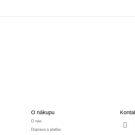
Z
á
p
a
t
í
O nákupu
Konta
O nás
Doprava a platba