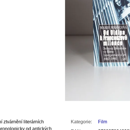
SNESITELNĚJŠ
300 Kč
Původně:
350 K
í ztvárnění literárních
Kategorie
:
Film
hronologicky od antických