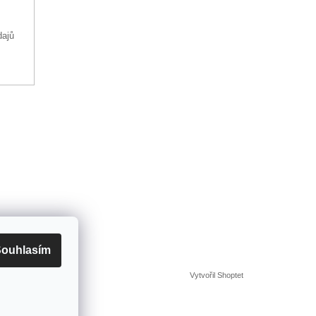
dajů
ouhlasím