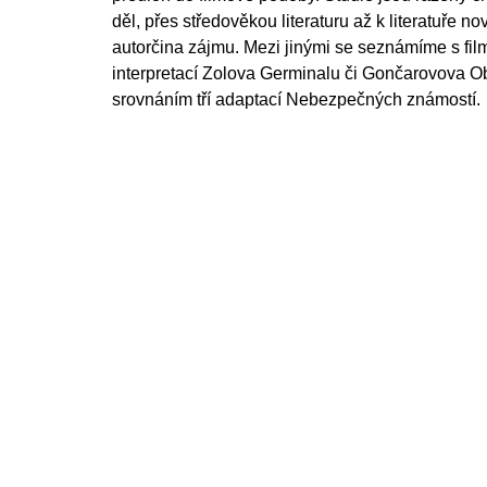
děl, přes středověkou literaturu až k literatuře n
autorčina zájmu. Mezi jinými se seznámíme s fil
interpretací Zolova Germinalu či Gončarovova 
srovnáním tří adaptací Nebezpečných známostí.