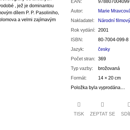
EAN
:
978807004099
ovodobé , jež je dominantou
Autor
:
Marie Mravcov
movým dílem P. P. Pasoliniho,
Oblomova a velmi zajímavým
Nakladatel
:
Národní filmový
Rok vydání
:
2001
ISBN
:
80-7004-099-8
Jazyk
:
česky
Počet stran
:
369
Typ vazby
:
brožovaná
Formát
:
14 × 20 cm
Položka byla vyprodána…
TISK
ZEPTAT SE
SDÍ