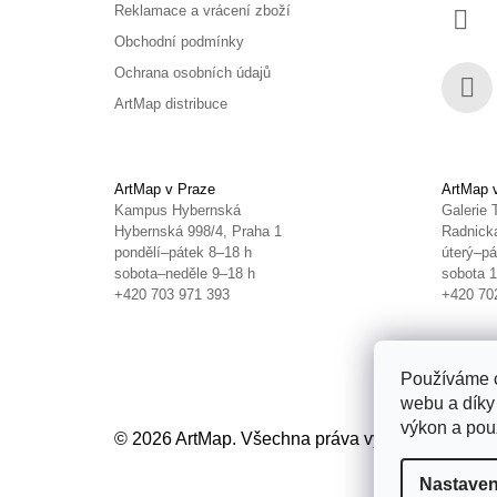
Reklamace a vrácení zboží
Obchodní podmínky
Ochrana osobních údajů
ArtMap distribuce
Face
ArtMap v Praze
ArtMap 
Kampus Hybernská
Galerie 
Hybernská 998/4, Praha 1
Radnická
pondělí–pátek 8–18 h
úterý–pá
sobota–neděle 9–18 h
sobota 
+420 703 971 393
+420 70
Používáme c
webu a díky
výkon a použ
© 2026 ArtMap. Všechna práva vyhrazena.
Uprav
Nastaven