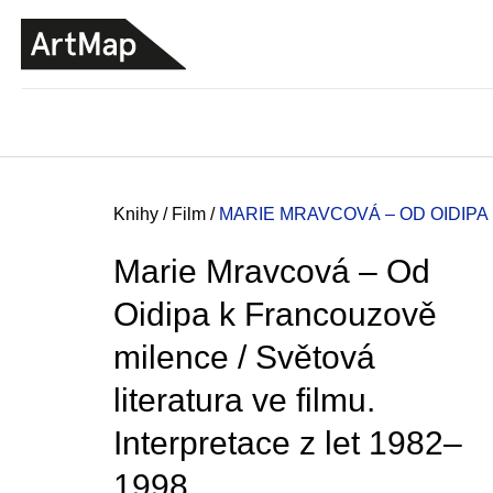
K
Přejít
o
na
ZPĚT
ZPĚT
DO
DO
obsah
š
OBCHODU
OBCHODU
í
k
Domů
Knihy
/
Film
/
MARIE MRAVCOVÁ – OD OIDIPA
Marie Mravcová – Od
Oidipa k Francouzově
milence / Světová
literatura ve filmu.
Interpretace z let 1982–
ARTMAT KRABIČKA
1998
ARTMAT KRABIČKA