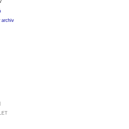
7
á
 archiv
LET