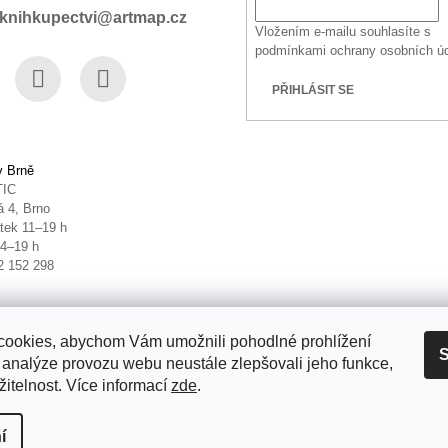
knihkupectvi@artmap.cz
Vložením e-mailu souhlasíte s
podmínkami ochrany osobních ú
PŘIHLÁSIT SE
book
Instagram
YouTube
v Brně
TIC
 4, Brno
tek 11–19 h
14–19 h
2 152 298
ookies, abychom Vám umožnili pohodlné prohlížení
S
 analýze provozu webu neustále zlepšovali jeho funkce,
itelnost. Více informací
zde
.
it nastavení cookies
í