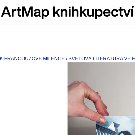
Co potřebujete najít?
HLEDAT
 K FRANCOUZOVĚ MILENCE / SVĚTOVÁ LITERATURA VE FI
Doporučujeme
JMÉNO
VÝVAR
NEJEN ROMSK
380 Kč