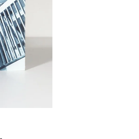
Í KLIMA
č