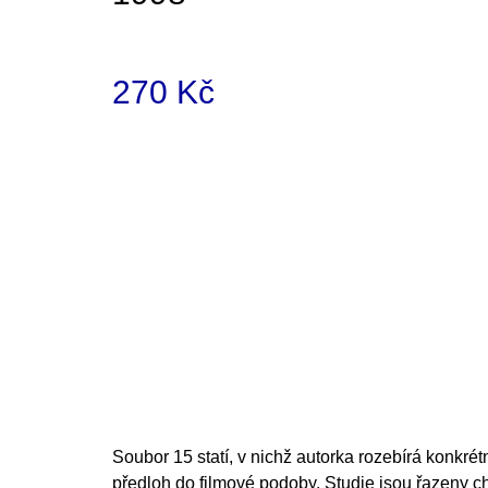
200 Kč
270 Kč
Měrná
cena:
Soubor 15 statí, v nichž autorka rozebírá konkrétn
předloh do filmové podoby. Studie jsou řazeny c