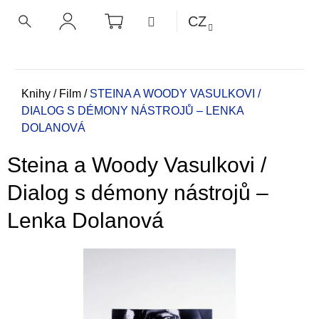
K
Přejít
NÁKUPNÍ
MENU
CZ
KOŠÍK
o
na
ZPĚT
ZPĚT
HLEDAT
PŘIHLÁŠENÍ
obsah
š
í
C
k
o
Domů
Knihy
/
Film
/
STEINA A WOODY VASULKOVI /
DIALOG S DÉMONY NÁSTROJŮ – LENKA
p
DOLANOVÁ
o
t
Steina a Woody Vasulkovi /
ř
e
Dialog s démony nástrojů –
b
Lenka Dolanová
u
j
e
t
e
n