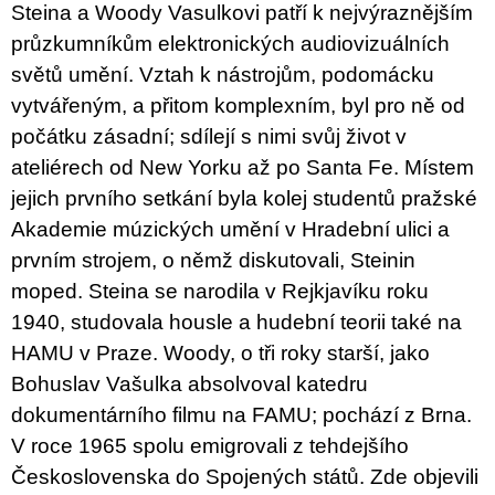
u
Steina a Woody Vasulkovi patří k nejvýraznějším
j
průzkumníkům elektronických audiovizuálních
e
m
světů umění. Vztah k nástrojům, podomácku
e
vytvářeným, a přitom komplexním, byl pro ně od
počátku zásadní; sdílejí s nimi svůj život v
BRUTAL
PRAGUE
ateliérech od New Yorku až po Santa Fe. Místem
165
jejich prvního setkání byla kolej studentů pražské
Kč
Akademie múzických umění v Hradební ulici a
prvním strojem, o němž diskutovali, Steinin
moped. Steina se narodila v Rejkjavíku roku
1940, studovala housle a hudební teorii také na
HAMU v Praze. Woody, o tři roky starší, jako
Bohuslav Vašulka absolvoval katedru
dokumentárního filmu na FAMU; pochází z Brna.
V roce 1965 spolu emigrovali z tehdejšího
Československa do Spojených států. Zde objevili