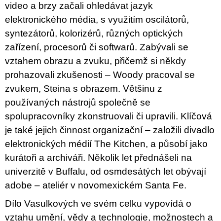
video a brzy začali ohledávat jazyk
elektronického média, s využitím oscilátorů,
syntezátorů, kolorizérů, různých optických
zařízení, procesorů či softwarů. Zabývali se
vztahem obrazu a zvuku, přičemž si někdy
prohazovali zkušenosti – Woody pracoval se
zvukem, Steina s obrazem. Většinu z
používaných nástrojů společně se
spolupracovníky zkonstruovali či upravili. Klíčová
je také jejich činnost organizační – založili divadlo
elektronických médií The Kitchen, a působí jako
kurátoři a archiváři. Několik let přednášeli na
univerzitě v Buffalu, od osmdesátých let obývají
adobe – ateliér v novomexickém Santa Fe.
Dílo Vasulkových ve svém celku vypovídá o
vztahu umění, vědy a technologie, možnostech a