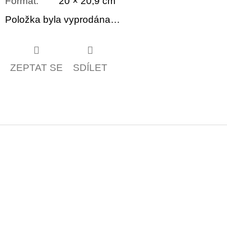
Formát
:
20 × 20,9 cm
Položka byla vyprodána…
ZEPTAT SE
SDÍLET
Z
á
p
a
t
í