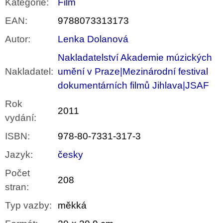
Kategorie
:
Film
EAN
:
9788073313173
Autor
:
Lenka Dolanová
Nakladatelství Akademie múzických
Nakladatel
:
umění v Praze|Mezinárodní festival
dokumentárních filmů Jihlava|JSAF
Rok
2011
vydání
:
ISBN
:
978-80-7331-317-3
Jazyk
:
česky
Počet
208
stran
:
Typ vazby
:
měkká