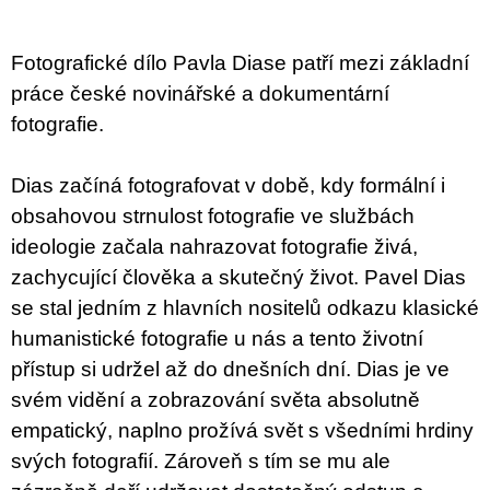
u
j
e
Fotografické dílo Pavla Diase patří mezi základní
m
e
práce české novinářské a dokumentární
fotografie.
VÝVAR
NEJEN
ROMSKÉ
Dias začíná fotografovat v době, kdy formální i
RECEPTY
obsahovou strnulost fotografie ve službách
PRO
SNESITELNĚJŠÍ
ideologie začala nahrazovat fotografie živá,
KLIMA
zachycující člověka a skutečný život. Pavel Dias
300
Kč
se stal jedním z hlavních nositelů odkazu klasické
Původně:
humanistické fotografie u nás a tento životní
350
Kč
přístup si udržel až do dnešních dní. Dias je ve
svém vidění a zobrazování světa absolutně
empatický, naplno prožívá svět s všedními hrdiny
svých fotografií. Zároveň s tím se mu ale