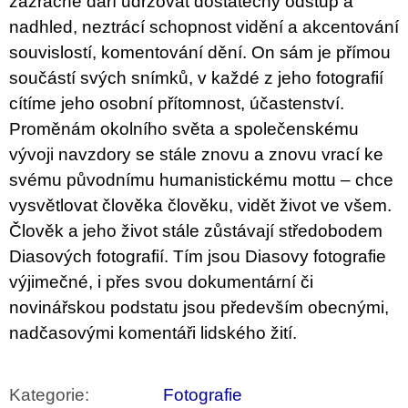
zázračně daří udržovat dostatečný odstup a
nadhled, neztrácí schopnost vidění a akcentování
souvislostí, komentování dění. On sám je přímou
součástí svých snímků, v každé z jeho fotografií
cítíme jeho osobní přítomnost, účastenství.
Proměnám okolního světa a společenskému
vývoji navzdory se stále znovu a znovu vrací ke
svému původnímu humanistickému mottu – chce
vysvětlovat člověka člověku, vidět život ve všem.
Člověk a jeho život stále zůstávají středobodem
Diasových fotografií. Tím jsou Diasovy fotografie
výjimečné, i přes svou dokumentární či
novinářskou podstatu jsou především obecnými,
nadčasovými komentáři lidského žití.
Kategorie
:
Fotografie