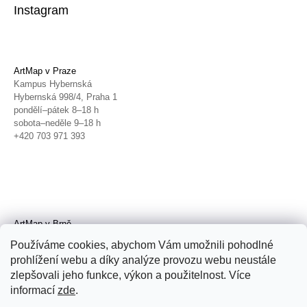
Instagram
ArtMap v Praze
Kampus Hybernská
Hybernská 998/4, Praha 1
pondělí–pátek 8–18 h
sobota–neděle 9–18 h
+420 703 971 393
ArtMap v Brně
Galerie TIC
Používáme cookies, abychom Vám umožnili pohodlné
Radnická 4, Brno
prohlížení webu a díky analýze provozu webu neustále
úterý–pátek 11–19 h
zlepšovali jeho funkce, výkon a použitelnost. Více
sobota 14–19 h
+420 702 152 298
informací
zde
.