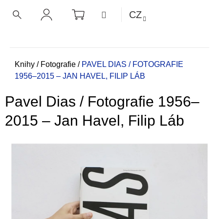
K
Přejít
NÁKUPNÍ
MENU
CZ
KOŠÍK
o
na
ZPĚT
ZPĚT
HLEDAT
PŘIHLÁŠENÍ
obsah
š
í
C
k
o
Domů
Knihy
/
Fotografie
/
PAVEL DIAS / FOTOGRAFIE
1956–2015 – JAN HAVEL, FILIP LÁB
p
o
Pavel Dias / Fotografie 1956–
t
ř
2015 – Jan Havel, Filip Láb
e
b
u
j
e
t
e
n