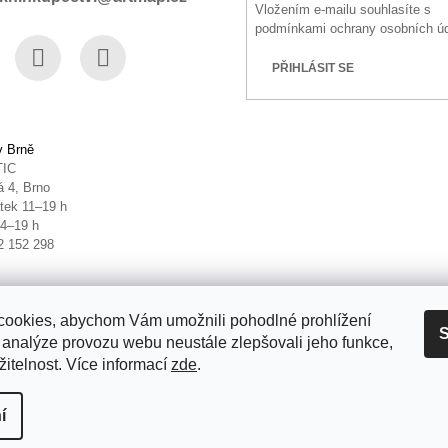
Vložením e-mailu souhlasíte s
podmínkami ochrany osobních ú
PŘIHLÁSIT SE
book
Instagram
YouTube
v Brně
TIC
 4, Brno
tek 11–19 h
14–19 h
2 152 298
ookies, abychom Vám umožnili pohodlné prohlížení
S
 analýze provozu webu neustále zlepšovali jeho funkce,
itelnost. Více informací
zde
.
it nastavení cookies
í