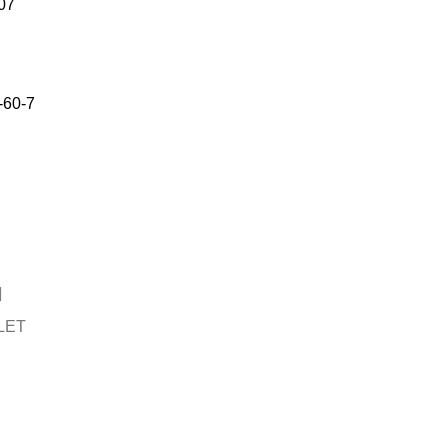
07
-60-7
LET