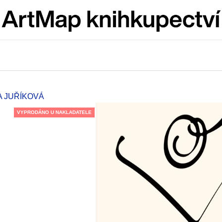
Co potřebujete najít?
HLEDAT
A JUŘÍKOVÁ
VYPRODÁNO U NAKLADATELE
Doporučujeme
JMÉNO
VÝVAR
NEJEN ROMSK
380 Kč