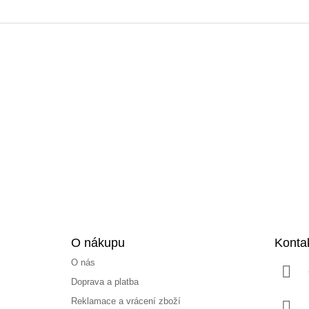
Z
á
p
a
t
í
O nákupu
Konta
O nás
Doprava a platba
Reklamace a vrácení zboží