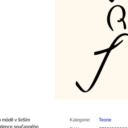
SNESITELNĚJŠ
300 Kč
Původně:
350 K
 módě v širším
Kategorie
:
Teorie
tendence současného