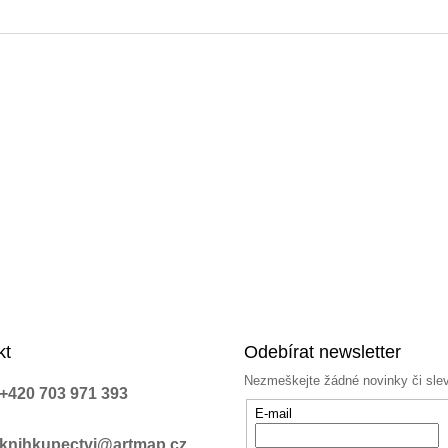
kt
Odebírat newsletter
Nezmeškejte žádné novinky či sle
+420 703 971 393
E-mail
knihkupectvi@artmap.cz