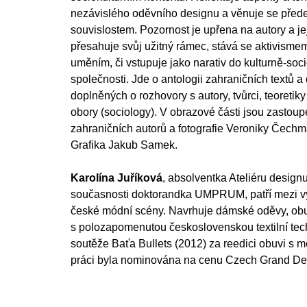
nezávislého oděvního designu a věnuje se před
souvislostem. Pozornost je upřena na autory a jej
přesahuje svůj užitný rámec, stává se aktivisme
uměním, či vstupuje jako narativ do kulturně-soc
společnosti. Jde o antologii zahraničních textů a
doplněných o rozhovory s autory, tvůrci, teoreti
obory (sociology). V obrazové části jsou zastoupe
zahraničních autorů a fotografie Veroniky Čech
Grafika Jakub Samek.
Karolína Juříková
, absolventka Ateliéru design
současnosti doktorandka UMPRUM, patří mezi v
české módní scény. Navrhuje dámské oděvy, obu
s polozapomenutou československou textilní techn
soutěže Baťa Bullets (2012) za reedici obuvi s m
práci byla nominována na cenu Czech Grand De