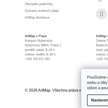
Obchodní podmínky
Ochrana osobních údajů
ArtMap distribuce
Face
ArtMap v Praze
ArtMap 
Kampus Hybernská
Galerie 
Hybernská 998/4, Praha 1
Radnická
pondělí–pátek 8–18 h
úterý–pá
sobota–neděle 9–18 h
sobota 
+420 703 971 393
+420 70
Používáme c
webu a díky
výkon a použ
© 2026 ArtMap. Všechna práva vyhrazena.
Uprav
Nastaven