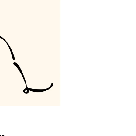
Í KLIMA
č