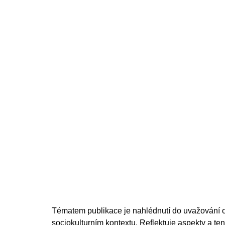
200 Kč
Tématem publikace je nahlédnutí do uvažování o
sociokulturním kontextu. Reflektuje aspekty a 