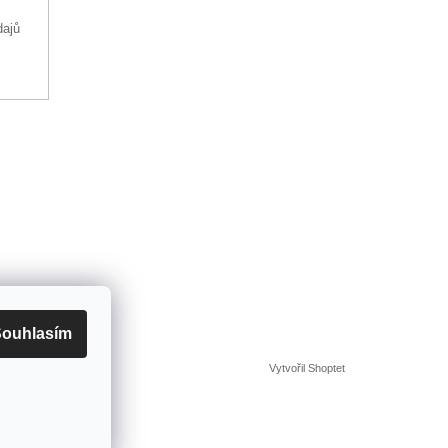
dajů
ouhlasím