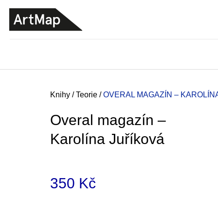
K
Přejít
o
na
ZPĚT
ZPĚT
DO
DO
obsah
š
OBCHODU
OBCHODU
í
k
Domů
Knihy
/
Teorie
/
OVERAL MAGAZÍN – KAROLÍN
Overal magazín –
Karolína Juříková
350 Kč
Měrná
ARTMAT KRABIČKA
cena:
ARTMAT KRABIČKA