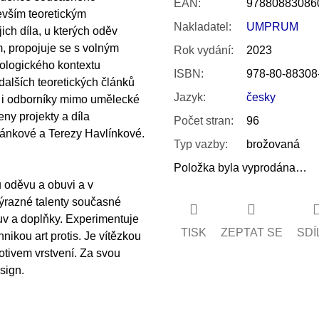
EAN
:
97880883086
evším teoretickým
Nakladatel
:
UMPRUM
ich díla, u kterých oděv
m, propojuje se s volným
Rok vydání
:
2023
iologického kontextu
ISBN
:
978-80-88308
 dalších teoretických článků
Jazyk
:
česky
ky i odborníky mimo umělecké
ny projekty a díla
Počet stran
:
96
mánkové a Terezy Havlínkové.
Typ vazby
:
brožovaná
Položka byla vyprodána…
u oděvu a obuvi a v
ýrazné talenty současné
v a doplňky. Experimentuje
TISK
ZEPTAT SE
SDÍ
ikou art protis. Je vítězkou
otivem vrstvení. Za svou
sign.