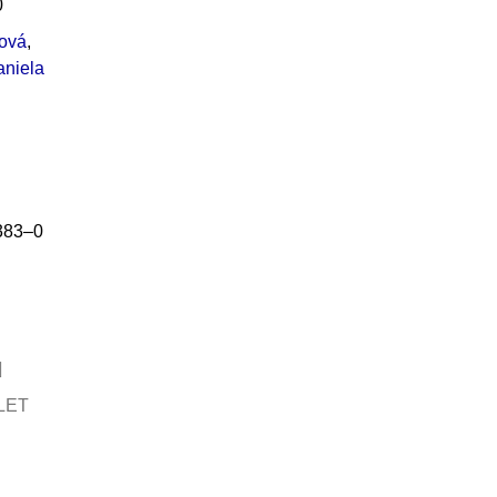
0
ová
,
niela
383–0
LET