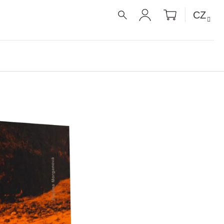
NÁKUPNÍ
CZ
KOŠÍK
HLEDAT
PŘIHLÁŠENÍ
UE