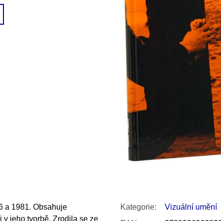
SNESITELNĚJŠÍ KLIMA
300 Kč
Původně:
350 Kč
76 a 1981. Obsahuje
Kategorie
:
Vizuální umění
 v jeho tvorbě. Zrodila se ze