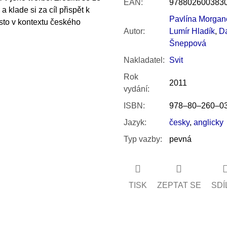
EAN
:
978802600383
klade si za cíl přispět k
Pavlína Morgan
sto v kontextu českého
Autor
:
Lumír Hladík
,
Da
Šneppová
Nakladatel
:
Svit
Rok
2011
vydání
:
ISBN
:
978–80–260–0
Jazyk
:
česky
,
anglicky
Typ vazby
:
pevná
TISK
ZEPTAT SE
SDÍ