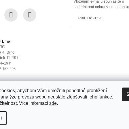
Vložením e-mailu souhlasíte s
podmínkami ochrany osobních ú
PŘIHLÁSIT SE
book
Instagram
YouTube
v Brně
TIC
 4, Brno
tek 11–19 h
14–19 h
2 152 298
ookies, abychom Vám umožnili pohodlné prohlížení
S
 analýze provozu webu neustále zlepšovali jeho funkce,
itelnost. Více informací
zde
.
it nastavení cookies
í