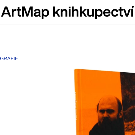
Co potřebujete najít?
HLEDAT
OGRAFIE
e
Doporučujeme
VÝVAR
BRUTAL PRAG
NEJEN ROMSKÉ RECEPTY PRO
165 Kč