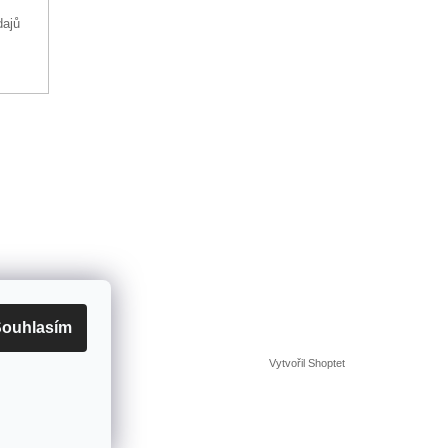
dajů
ouhlasím