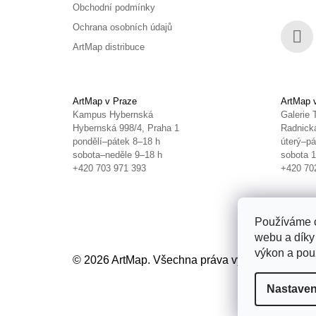
Obchodní podmínky
Ochrana osobních údajů
ArtMap distribuce
Face
ArtMap v Praze
ArtMap 
Kampus Hybernská
Galerie 
Hybernská 998/4, Praha 1
Radnická
pondělí–pátek 8–18 h
úterý–pá
sobota–neděle 9–18 h
sobota 
+420 703 971 393
+420 70
Používáme c
webu a díky
výkon a použ
© 2026 ArtMap. Všechna práva vyhrazena.
Uprav
Nastaven