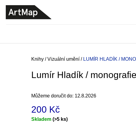
K
Přejít
o
na
ZPĚT
ZPĚT
DO
DO
obsah
š
OBCHODU
OBCHODU
í
k
Domů
Knihy
/
Vizuální umění
/
LUMÍR HLADÍK / MON
Lumír Hladík / monografi
Můžeme doručit do:
12.8.2026
200 Kč
Měrná
Skladem
(>5 ks)
cena:
JMÉNO
380 Kč