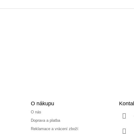
Z
á
p
a
t
í
O nákupu
Konta
O nás
Doprava a platba
Reklamace a vrácení zboží