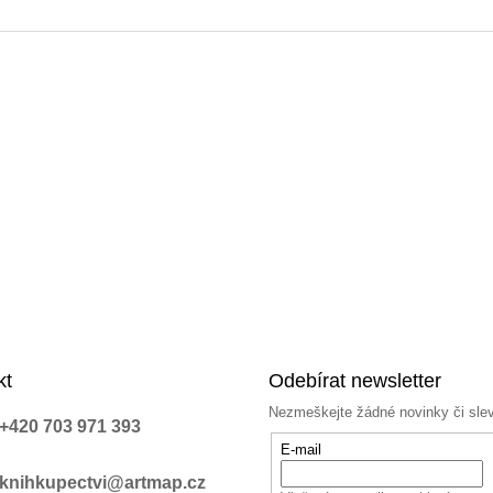
kt
Odebírat newsletter
Nezmeškejte žádné novinky či sle
+420 703 971 393
E-mail
knihkupectvi@artmap.cz