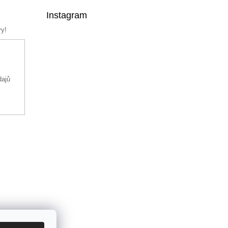
Instagram
vy!
dajů