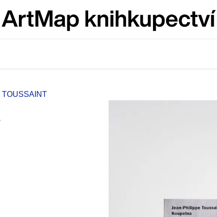
Co potřebujete najít?
HLEDAT
E TOUSSAINT
e
Doporučujeme
JMÉNO
VÝVAR
NEJEN ROMSK
380 Kč