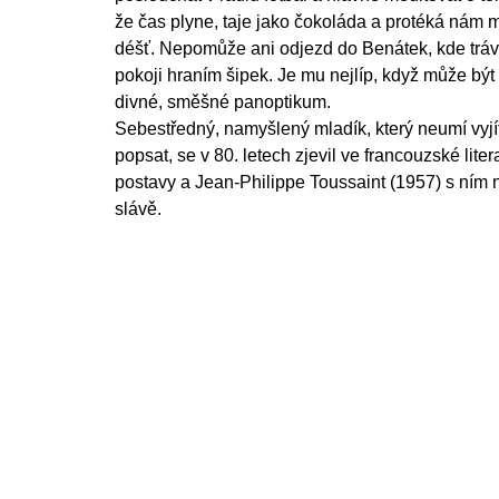
že čas plyne, taje jako čokoláda a protéká nám 
déšť. Nepomůže ani odjezd do Benátek, kde tráv
pokoji hraním šipek. Je mu nejlíp, když může být
divné, směšné panoptikum.
Sebestředný, namyšlený mladík, který neumí vyjít 
popsat, se v 80. letech zjevil ve francouzské litera
postavy a Jean-Philippe Toussaint (1957) s ním n
slávě.