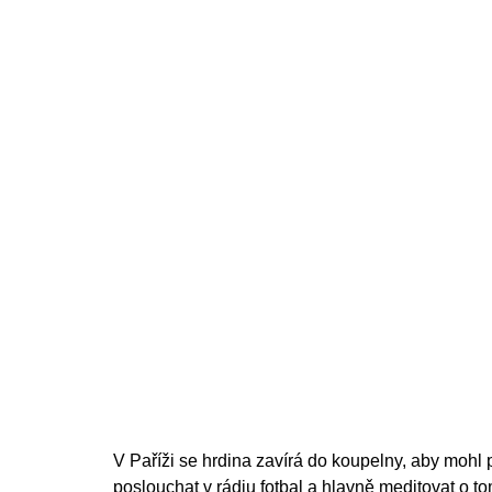
200 Kč
V Paříži se hrdina zavírá do koupelny, aby mohl po
poslouchat v rádiu fotbal a hlavně meditovat o to