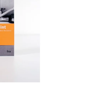
Í KLIMA
č