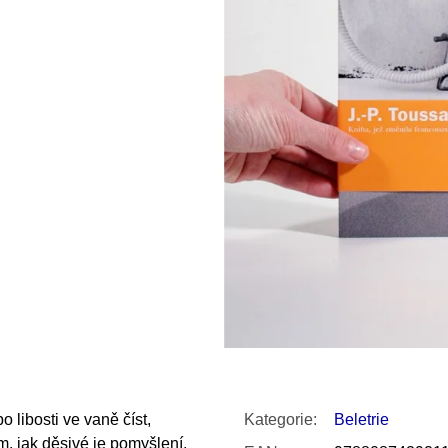
SNESITELNĚJŠ
300 Kč
Původně:
350 K
 libosti ve vaně číst,
Kategorie
:
Beletrie
m, jak děsivé je pomyšlení,