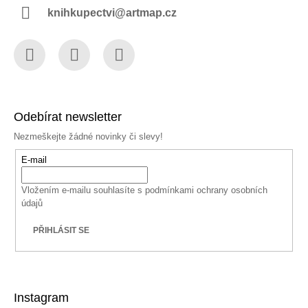
knihkupectvi@artmap.cz
Facebook
Instagram
YouTube
Odebírat newsletter
Nezmeškejte žádné novinky či slevy!
E-mail
Vložením e-mailu souhlasíte s
podmínkami ochrany osobních
údajů
PŘIHLÁSIT SE
Instagram