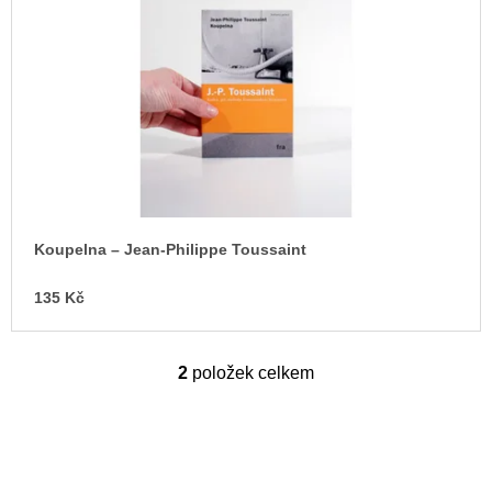
Koupelna – Jean-Philippe Toussaint
135 Kč
2
položek celkem
O
v
l
á
d
a