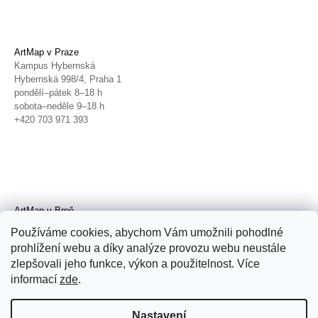
ArtMap v Praze
Kampus Hybernská
Hybernská 998/4, Praha 1
pondělí–pátek 8–18 h
sobota–neděle 9–18 h
+420 703 971 393
ArtMap v Brně
Galerie TIC
Používáme cookies, abychom Vám umožnili pohodlné
Radnická 4, Brno
prohlížení webu a díky analýze provozu webu neustále
úterý–pátek 11–19 h
zlepšovali jeho funkce, výkon a použitelnost. Více
sobota 14–19 h
+420 702 152 298
informací
zde
.
Nastavení