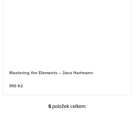
Mastering the Elements – Jana Hartmann
950 Kč
6
položek celkem
O
v
l
á
d