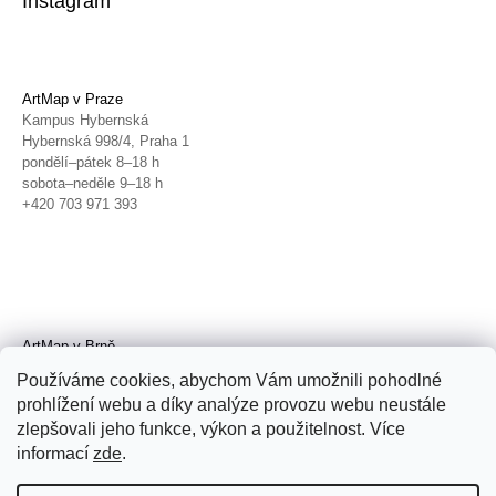
Instagram
ArtMap v Praze
Kampus Hybernská
Hybernská 998/4, Praha 1
pondělí–pátek 8–18 h
sobota–neděle 9–18 h
+420 703 971 393
ArtMap v Brně
Galerie TIC
Používáme cookies, abychom Vám umožnili pohodlné
Radnická 4, Brno
prohlížení webu a díky analýze provozu webu neustále
úterý–pátek 11–19 h
zlepšovali jeho funkce, výkon a použitelnost. Více
sobota 14–19 h
+420 702 152 298
informací
zde
.