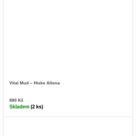
Vital Mud – Hiske Altena
DO
880 Kč
KO
Skladem
(2 ks)