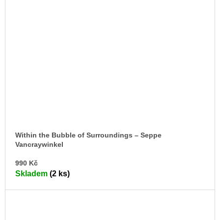
Within the Bubble of Surroundings – Seppe
Vancraywinkel
DO
990 Kč
KO
Skladem
(2 ks)