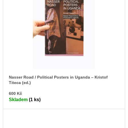
Nasser Road / Political Posters in Uganda – Kristof
Titeca (ed.)
DO
600 Kč
KO
Skladem
(1 ks)