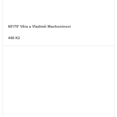
60'/70' Věra a Vladimír Machoninovi
440 Kč