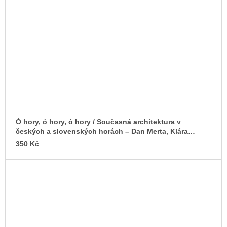
Ó hory, ó hory, ó hory / Současná architektura v
českých a slovenských horách – Dan Merta, Klára
Pučerová (eds.)
350 Kč