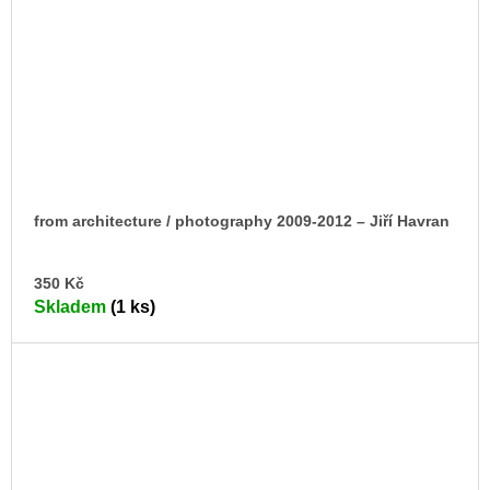
from architecture / photography 2009-2012 – Jiří Havran
DO
350 Kč
KO
Skladem
(1 ks)