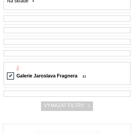
Na skladě
3
d
a
u
j
k
í
t
t
ů
?
HLEDAT
Galerie Jaroslava Fragnera
21
D
o
VYMAZAT FILTRY
p
o
r
u
V
č