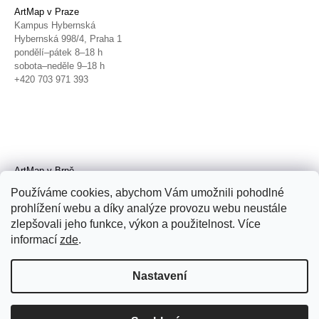
ArtMap v Praze
Kampus Hybernská
Hybernská 998/4, Praha 1
pondělí–pátek 8–18 h
sobota–neděle 9–18 h
+420 703 971 393
ArtMap v Brně
Galerie TIC
Používáme cookies, abychom Vám umožnili pohodlné
Radnická 4, Brno
prohlížení webu a díky analýze provozu webu neustále
úterý–pátek 11–19 h
zlepšovali jeho funkce, výkon a použitelnost. Více
sobota 14–19 h
+420 702 152 298
informací
zde
.
Nastavení