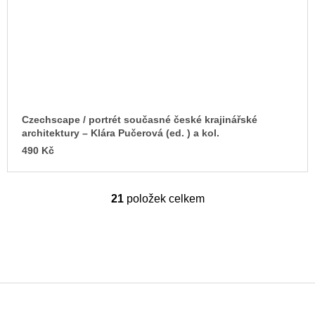
Czechscape / portrét současné české krajinářské
architektury – Klára Pučerová (ed. ) a kol.
490 Kč
21
položek celkem
O
v
l
á
d
a
c
í
p