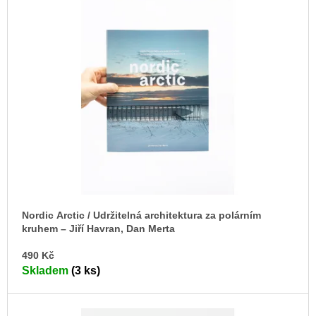
ý
u
p
j
e
i
m
s
e
p
r
VÝVAR
NEJEN
o
ROMSKÉ
d
RECEPTY
PRO
u
SNESITELNĚJŠÍ
KLIMA
k
300
t
Kč
ů
Původně:
Nordic Arctic / Udržitelná architektura za polárním
350
kruhem –⁠ Jiří Havran, Dan Merta
Kč
DO
490 Kč
KO
Skladem
(3 ks)