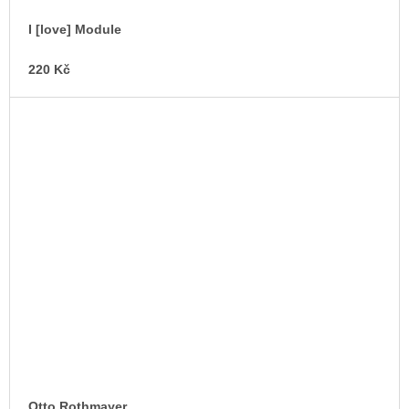
I [love] Module
220 Kč
Otto Rothmayer