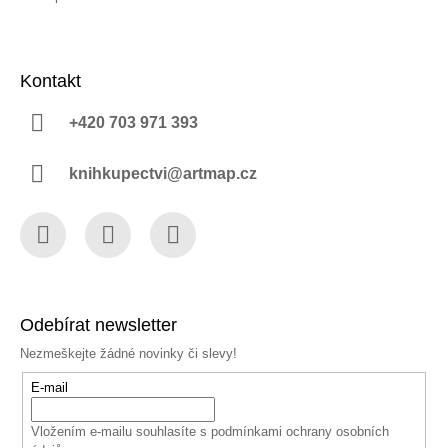
Kontakt
+420 703 971 393
knihkupectvi@artmap.cz
Facebook
Instagram
YouTube
Odebírat newsletter
Nezmeškejte žádné novinky či slevy!
E-mail
Vložením e-mailu souhlasíte s
podmínkami ochrany osobních