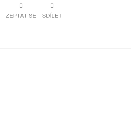
ZEPTAT SE
SDÍLET
Z
á
p
a
t
í