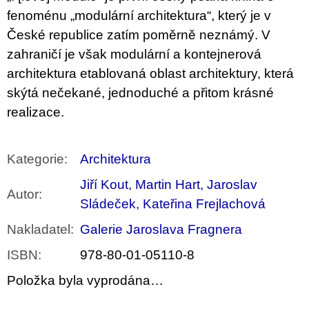
u
fenoménu „modulární architektura“, který je v
j
e
České republice zatím poměrně neznámý. V
m
zahraničí je však modulární a kontejnerová
e
architektura etablovaná oblast architektury, která
BRUTAL
skýtá nečekané, jednoduché a přitom krásné
PRAGUE
realizace.
165
Kč
Kategorie
:
Architektura
Jiří Kout, Martin Hart, Jaroslav
Autor
:
Sládeček, Kateřina Frejlachová
Nakladatel
:
Galerie Jaroslava Fragnera
ISBN
:
978-80-01-05110-8
Položka byla vyprodána…