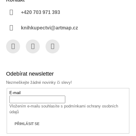
+420 703 971 393
knihkupectvi@artmap.cz
Facebook
Instagram
YouTube
Odebírat newsletter
Nezmeškejte žádné novinky či slevy!
E-mail
Vložením e-mailu souhlasíte s
podmínkami ochrany osobních
údajů
PŘIHLÁSIT SE