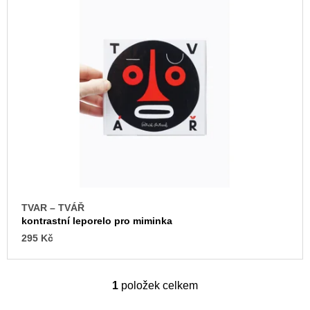
u
p
j
e
i
m
s
e
p
r
ARTMAT
KRABIČKA
o
ARTMAT
d
KRABIČKA
u
200
Kč
k
t
ů
TVAR – TVÁŘ
kontrastní leporelo pro miminka
295 Kč
1
položek celkem
O
v