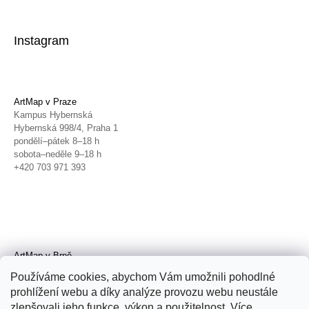
Instagram
ArtMap v Praze
Kampus Hybernská
Hybernská 998/4, Praha 1
pondělí–pátek 8–18 h
sobota–neděle 9–18 h
+420 703 971 393
ArtMap v Brně
Galerie TIC
Používáme cookies, abychom Vám umožnili pohodlné
Radnická 4, Brno
prohlížení webu a díky analýze provozu webu neustále
úterý–pátek 11–19 h
zlepšovali jeho funkce, výkon a použitelnost. Více
sobota 14–19 h