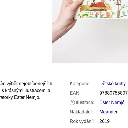
SNESITELNĚJŠ
200 Kč
300 Kč
Původně:
350 K
ím výběr nejoblíbenějších
Kategorie
:
Dětské knihy
u s krásnými ilustracemi a
EAN
:
97880755807
átorky Ester Nemjó.
Ilustrace
:
Ester Nemjó
?
Nakladatel
:
Meander
Rok vydání
:
2019