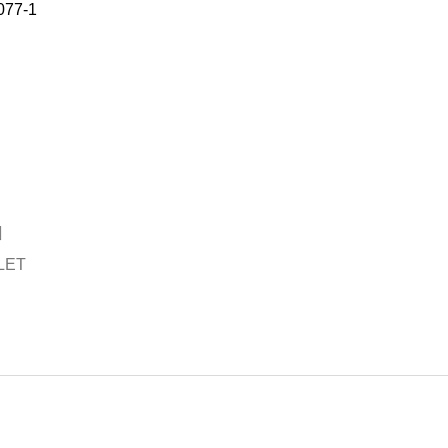
077-1
LET