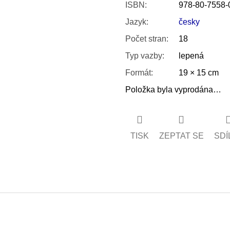
ISBN
:
978-80-7558-
Jazyk
:
česky
Počet stran
:
18
Typ vazby
:
lepená
Formát
:
19 × 15 cm
Položka byla vyprodána…
TISK
ZEPTAT SE
SDÍ