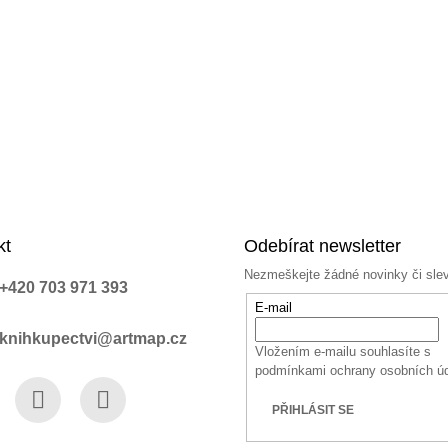
kt
Odebírat newsletter
Nezmeškejte žádné novinky či sle
+420 703 971 393
E-mail
knihkupectvi@artmap.cz
Vložením e-mailu souhlasíte s
podmínkami ochrany osobních ú
PŘIHLÁSIT SE
book
Instagram
YouTube