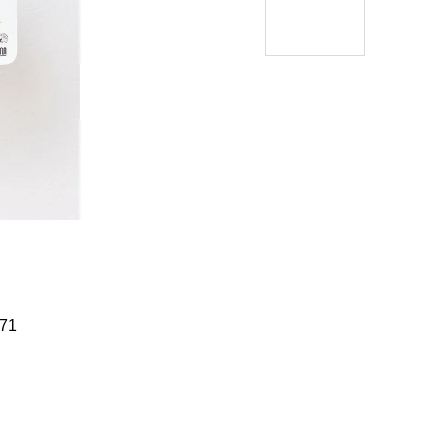
Í KLIMA
č
71