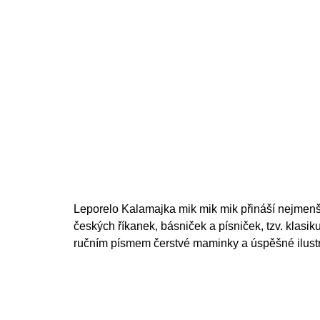
Leporelo Kalamajka mik mik mik přináší nejmenš
českých říkanek, básniček a písniček, tzv. klasik
ručním písmem čerstvé maminky a úspěšné ilustr