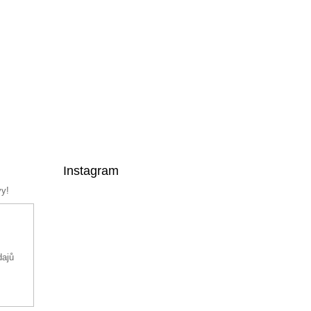
Instagram
vy!
dajů