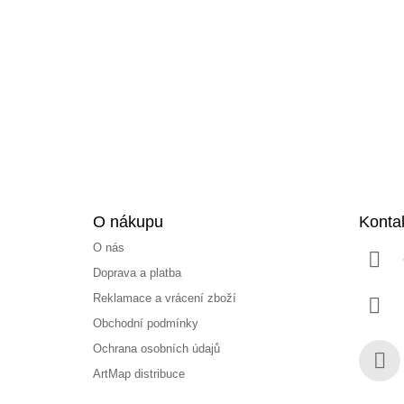
á
p
a
t
í
O nákupu
Konta
O nás
Doprava a platba
Reklamace a vrácení zboží
Obchodní podmínky
Ochrana osobních údajů
ArtMap distribuce
Face