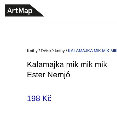
K
Přejít
o
na
ZPĚT
ZPĚT
DO
DO
obsah
š
OBCHODU
OBCHODU
í
k
Domů
Knihy
/
Dětské knihy
/
KALAMAJKA MIK MIK MI
Kalamajka mik mik mik –
Ester Nemjó
198 Kč
Měrná
JMÉNO
cena:
380 Kč