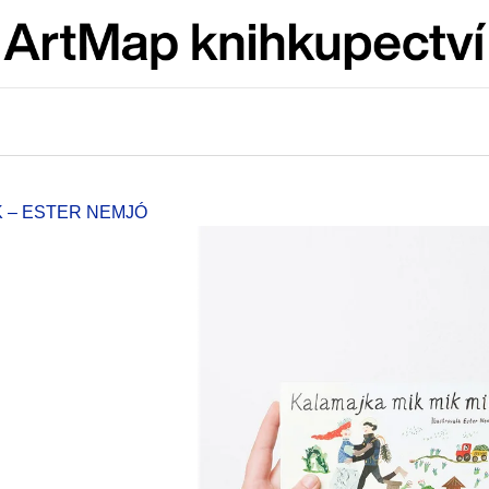
Co potřebujete najít?
HLEDAT
K – ESTER NEMJÓ
Doporučujeme
ARTMAT KRABIČKA
VÝVAR
ARTMAT KRABIČKA
NEJEN ROMSK