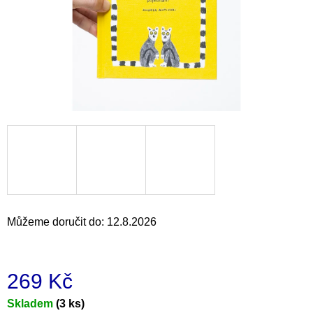
a
j
í
t
?
HLEDAT
Můžeme doručit do:
12.8.2026
D
o
p
o
269 Kč
r
u
Měrná
Skladem
(3 ks)
č