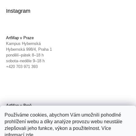
Instagram
ArtMap v Praze
Kampus Hybernská
Hybernská 998/4, Praha 1
pondělí–pátek 8–18 h
sobota–neděle 9–18 h
+420 703 971 393
ArtMap v Brně
Galerie TIC
Používáme cookies, abychom Vám umožnili pohodlné
Radnická 4, Brno
prohlížení webu a díky analýze provozu webu neustále
úterý–pátek 11–19 h
zlepšovali jeho funkce, výkon a použitelnost. Více
sobota 14–19 h
+420 702 152 298
informací
zde
.