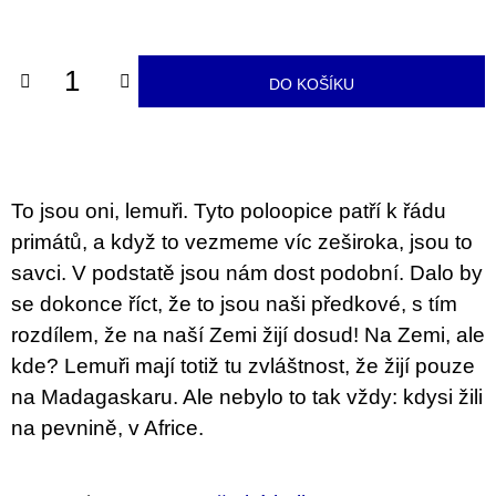
u
cena:
j
e
m
DO KOŠÍKU
e
PŘIŠEL
ČAS
NA
DRUHOU
To jsou oni, lemuři. Tyto poloopice patří k řádu
:
SMĚNU
primátů, a když to vezmeme víc zeširoka, jsou to
VÝBĚR
savci. V podstatě jsou nám dost podobní. Dalo by
Z
TEXTŮ
se dokonce říct, že to jsou naši předkové, s tím
2022 –
2025
rozdílem, že na naší Zemi žijí dosud! Na Zemi, ale
350
kde? Lemuři mají totiž tu zvláštnost, že žijí pouze
Kč
na Madagaskaru. Ale nebylo to tak vždy: kdysi žili
na pevnině, v Africe.