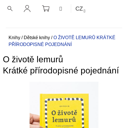
K
Přejít
NÁKUPNÍ
MENU
CZ
KOŠÍK
o
na
ZPĚT
ZPĚT
HLEDAT
PŘIHLÁŠENÍ
obsah
š
í
C
k
o
Domů
Knihy
/
Dětské knihy
/
O ŽIVOTĚ LEMURŮ
KRÁTKÉ
PŘÍRODOPISNÉ POJEDNÁNÍ
p
o
O životě lemurů
t
ř
Krátké přírodopisné pojednání
e
b
u
j
e
t
e
n