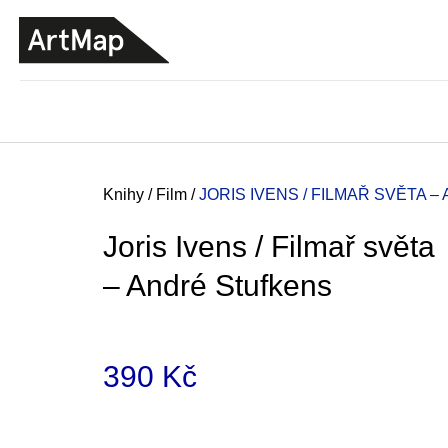
K
Přejít
o
na
ZPĚT
ZPĚT
DO
DO
obsah
š
OBCHODU
OBCHODU
í
k
Domů
Knihy
/
Film
/
JORIS IVENS / FILMAŘ SVĚTA 
Joris Ivens / Filmař světa
– André Stufkens
390 Kč
Měrná
JMÉNO
cena:
380 Kč