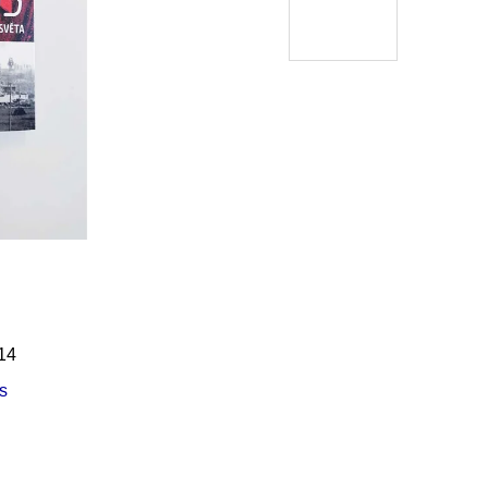
Í KLIMA
č
14
s