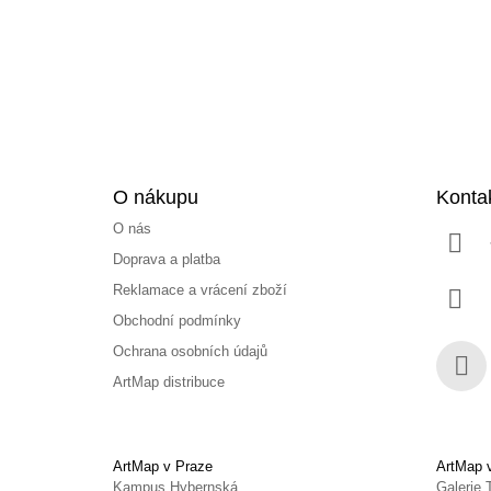
t
í
O nákupu
Konta
O nás
Doprava a platba
Reklamace a vrácení zboží
Obchodní podmínky
Ochrana osobních údajů
ArtMap distribuce
Face
ArtMap v Praze
ArtMap 
Kampus Hybernská
Galerie 