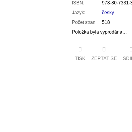
ISBN
:
978-80-7331-
Jazyk
:
česky
Počet stran
:
518
Položka byla vyprodána…
TISK
ZEPTAT SE
SDÍ