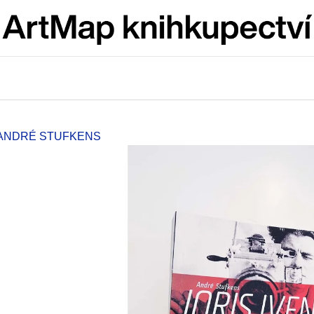
Co potřebujete najít?
HLEDAT
– ANDRÉ STUFKENS
Doporučujeme
ARTMAT KRABIČKA
VÝVAR
ARTMAT KRABIČKA
NEJEN ROMSK