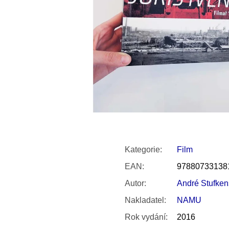
SNESITELNĚJŠ
200 Kč
300 Kč
Původně:
350 K
Kategorie
:
Film
EAN
:
97880733138
Autor
:
André Stufken
Nakladatel
:
NAMU
Rok vydání
:
2016