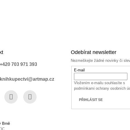
kt
Odebírat newsletter
Nezmeškejte žádné novinky či sle
+420 703 971 393
E-mail
knihkupectvi@artmap.cz
Vložením e-mailu souhlasíte s
podmínkami ochrany osobních ú
PŘIHLÁSIT SE
book
Instagram
YouTube
v Brně
TIC