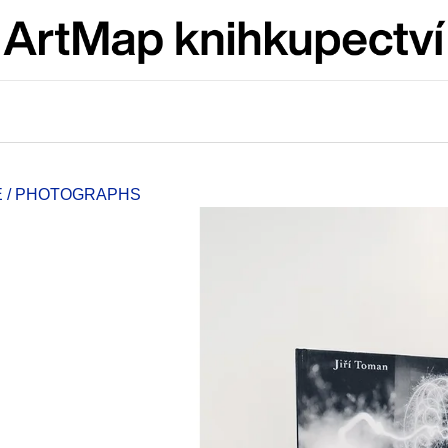
Co potřebujete najít?
HLEDAT
E / PHOTOGRAPHS
Doporučujeme
JMÉNO
VÝVAR
NEJEN ROMSK
380 Kč