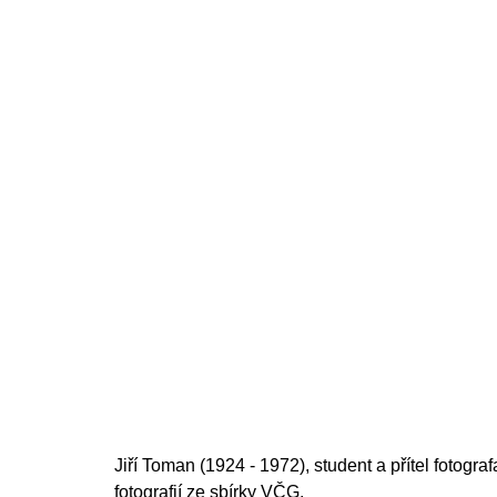
200 Kč
Jiří Toman (1924 - 1972), student a přítel fotogr
fotografií ze sbírky VČG.