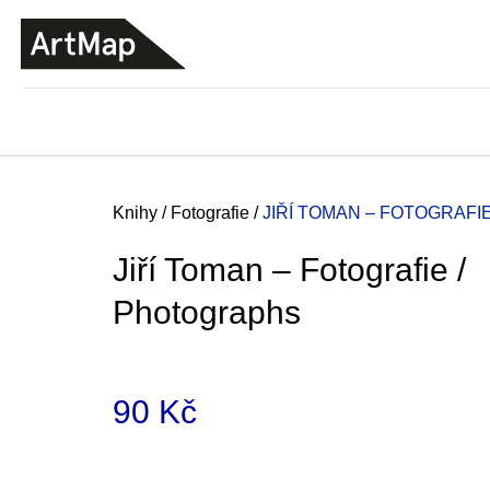
K
Přejít
o
na
ZPĚT
ZPĚT
DO
DO
obsah
š
OBCHODU
OBCHODU
í
k
Domů
Knihy
/
Fotografie
/
JIŘÍ TOMAN – FOTOGRAFI
Jiří Toman – Fotografie /
Photographs
90 Kč
Měrná
ARTMAT KRABIČKA
cena:
ARTMAT KRABIČKA