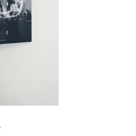
Í KLIMA
č
e