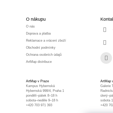
O nákupu
Konta
O nás
Doprava a platba
Reklamace a vrácení zboží
Obchodní podmínky
Ochrana osobních údajů
ArtMap distribuce
Face
ArtMap v Praze
ArtMap 
Kampus Hybernská
Galerie 
Hybernská 998/4, Praha 1
Radnická
pondělí–pátek 8–18 h
úterý–pá
sobota–neděle 9–18 h
sobota 
+420 703 971 393
+420 70