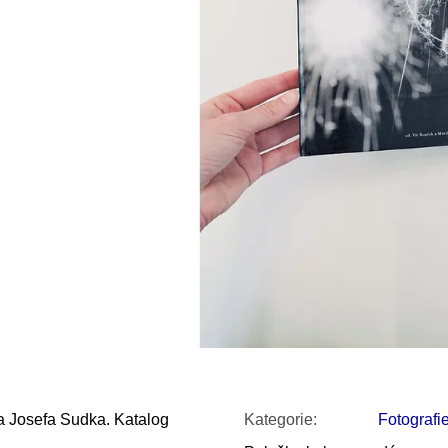
SNESITELNĚJŠ
300 Kč
Původně:
350 K
afa Josefa Sudka. Katalog
Kategorie
:
Fotografi