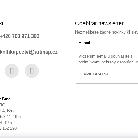
kt
Odebírat newsletter
Nezmeškejte žádné novinky či sle
+420 703 971 393
E-mail
knihkupectvi@artmap.cz
Vložením e-mailu souhlasíte s
podmínkami ochrany osobních ú
PŘIHLÁSIT SE
book
Instagram
YouTube
v Brně
TIC
 4, Brno
tek 11–19 h
14–19 h
2 152 298