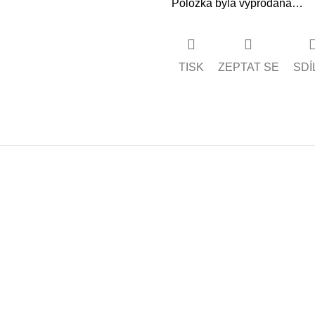
Položka byla vyprodána…
TISK
ZEPTAT SE
SDÍ