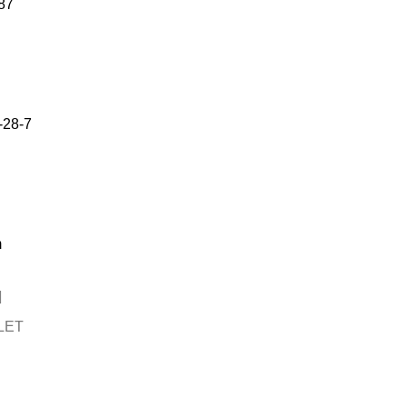
87
-28-7
m
LET