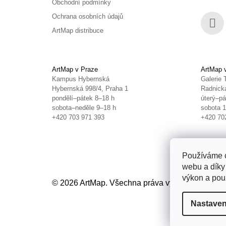
Obchodní podmínky
Ochrana osobních údajů
ArtMap distribuce
Face
ArtMap v Praze
ArtMap 
Kampus Hybernská
Galerie 
Hybernská 998/4, Praha 1
Radnická
pondělí–pátek 8–18 h
úterý–pá
sobota–neděle 9–18 h
sobota 
+420 703 971 393
+420 70
Používáme c
webu a díky
výkon a použ
© 2026 ArtMap. Všechna práva vyhrazena.
Uprav
Nastaven