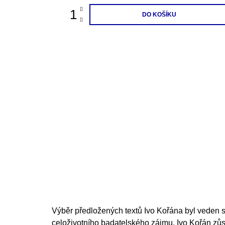
DO KOŠÍKU
Výběr předložených textů Ivo Kořána byl veden sn
celoživotního badatelského zájmu. Ivo Kořán zů