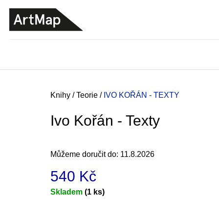
K
Přejít
o
na
ZPĚT
ZPĚT
DO
DO
obsah
š
OBCHODU
OBCHODU
í
k
Domů
Knihy
/
Teorie
/
IVO KOŘÁN - TEXTY
Ivo Kořán - Texty
Můžeme doručit do:
11.8.2026
540 Kč
Měrná
Skladem
(1 ks)
cena:
JMÉNO
380 Kč