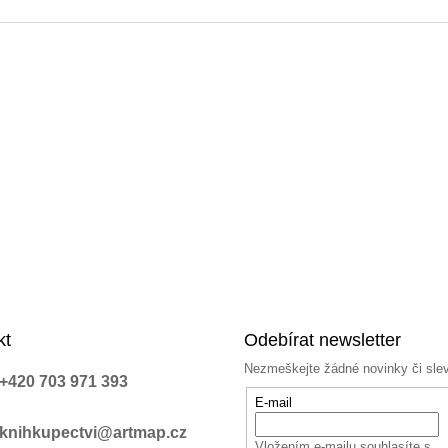
kt
Odebírat newsletter
Nezmeškejte žádné novinky či sle
+420 703 971 393
E-mail
knihkupectvi@artmap.cz
Vložením e-mailu souhlasíte s