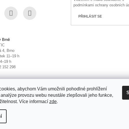
podmínkami ochrany osobních ú
PŘIHLÁSIT SE
book
Instagram
YouTube
v Brně
TIC
 4, Brno
tek 11–19 h
14–19 h
2 152 298
ookies, abychom Vám umožnili pohodlné prohlížení
S
 analýze provozu webu neustále zlepšovali jeho funkce,
itelnost. Více informací
zde
.
it nastavení cookies
í