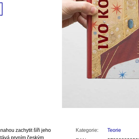
SNESITELNĚJŠ
200 Kč
300 Kč
Původně:
350 K
ahou zachytit šíři jeho
Kategorie
:
Teorie
stává prvním českým