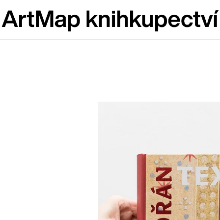
Co potřebujete najít?
HLEDAT
Doporučujeme
ARTMAT KRABIČKA
VÝVAR
ARTMAT KRABIČKA
NEJEN ROMSK