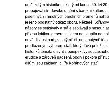
uměleckým historikem, který od konce 50. let 20. 
propojoval středověké umění s barokní kulturou 
písemných i hmotných barokních pramenů nahlíže
je jeho podstatný odkaz oboru. Některé Kořánovy
názory se setkávaly a stále setkávají s nesouhla
příkrou kritikou generace, která nastoupila na pol
nové diskusi nad „zasutými“ či „odsunutými“ témat
předloženým výborem statí, který dává příležito
historiků témata otevřít z perspektivy současnéh
erudice a zároveň nadšení, obdiv i pokora přís
dílům jsou základní pilíře Kořánových statí.