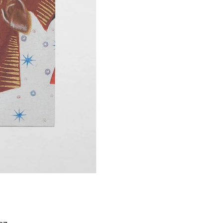
Í KLIMA
č