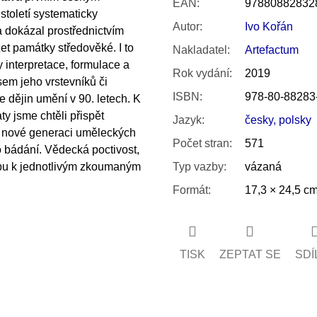
EAN
:
97880882832
století systematicky
Autor
:
Ivo Kořán
a dokázal prostřednictvím
t památky středověké. I to
Nakladatel
:
Artefactum
 interpretace, formulace a
Rok vydání
:
2019
sem jeho vrstevníků či
ISBN
:
978-80-88283
e dějin umění v 90. letech. K
y jsme chtěli přispět
Jazyk
:
česky, polsky
st nové generaci uměleckých
Počet stran
:
571
o bádání. Vědecká poctivost,
tupu k jednotlivým zkoumaným
Typ vazby
:
vázaná
Formát
:
17,3 × 24,5 c
TISK
ZEPTAT SE
SDÍ