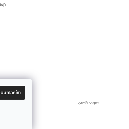
dajů
ouhlasím