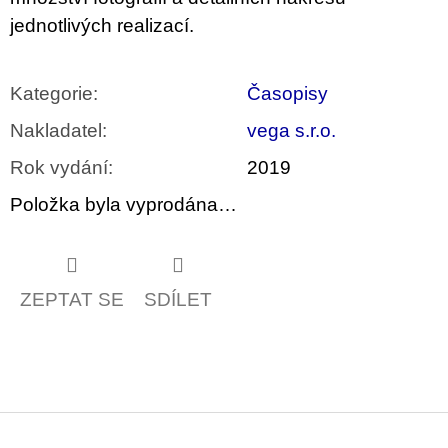
u
jednotlivých realizací.
j
e
m
e
Kategorie
:
Časopisy
Nakladatel
:
vega s.r.o.
ARTMAT
KRABIČKA
ARTMAT
Rok vydání
:
2019
KRABIČKA
Položka byla vyprodána…
200
Kč
ZEPTAT SE
SDÍLET