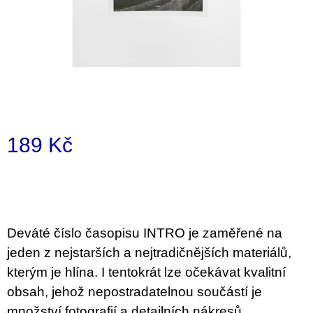
a
j
í
t
?
189 Kč
Měrná
HLEDAT
cena:
D
Deváté číslo časopisu INTRO je zaměřené na
o
jeden z nejstarších a nejtradičnějších materiálů,
p
o
kterým je hlína. I tentokrát lze očekávat kvalitní
r
obsah, jehož nepostradatelnou součástí je
u
č
množství fotografií a detailních nákresů