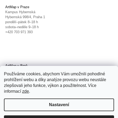
ArtMap v Praze
Kampus Hybernská
Hybernská 998/4, Praha 1
pondělí–pátek 8–18 h
sobota–neděle 9–18 h
+420 703 971 393
ArtMap v Brně
Galerie TIC
Používáme cookies, abychom Vám umožnili pohodlné
Radnická 4, Brno
prohlížení webu a díky analýze provozu webu neustále
úterý–pátek 11–19 h
zlepšovali jeho funkce, výkon a použitelnost. Více
sobota 14–19 h
+420 702 152 298
informací
zde
.
Nastavení