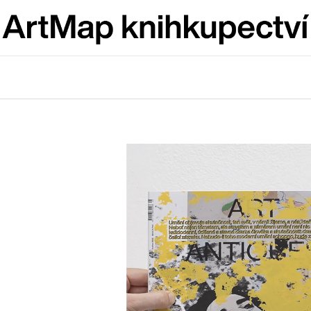
Co potřebujete najít?
HLEDAT
Doporučujeme
VÝVAR
BRUTAL PRAG
NEJEN ROMSKÉ RECEPTY PRO
165 Kč