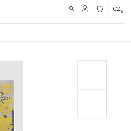
NÁKUPNÍ
CZ
KOŠÍK
HLEDAT
PŘIHLÁŠENÍ
UE