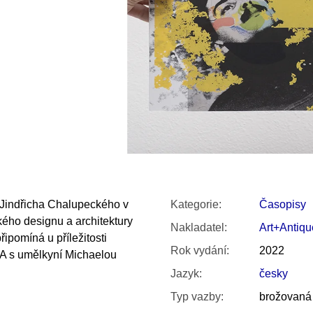
SNESITELNĚJŠÍ KLIMA
300 Kč
Původně:
350 Kč
a Jindřicha Chalupeckého v
Kategorie
:
Časopisy
ého designu a architektury
Nakladatel
:
Art+Antiqu
pomíná u příležitosti
Rok vydání
:
2022
 A s umělkyní Michaelou
Jazyk
:
česky
Typ vazby
:
brožovaná