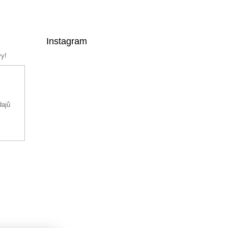
Instagram
vy!
dajů