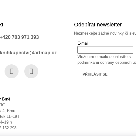
kt
Odebírat newsletter
Nezmeškejte žádné novinky či sle
+420 703 971 393
E-mail
knihkupectvi@artmap.cz
Vložením e-mailu souhlasíte s
podmínkami ochrany osobních ú
PŘIHLÁSIT SE
book
Instagram
YouTube
v Brně
TIC
 4, Brno
tek 11–19 h
14–19 h
2 152 298