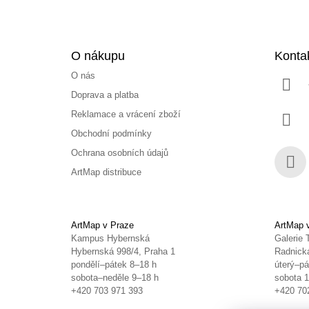
O nákupu
Konta
O nás
Doprava a platba
Reklamace a vrácení zboží
Obchodní podmínky
Ochrana osobních údajů
ArtMap distribuce
Face
ArtMap v Praze
ArtMap 
Kampus Hybernská
Galerie 
Hybernská 998/4, Praha 1
Radnická
pondělí–pátek 8–18 h
úterý–pá
sobota–neděle 9–18 h
sobota 
+420 703 971 393
+420 70