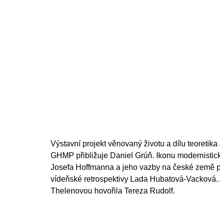
Výstavní projekt věnovaný životu a dílu teoretik
GHMP přibližuje Daniel Grúň. Ikonu modernistick
Josefa Hoffmanna a jeho vazby na české země při
vídeňské retrospektivy Lada Hubatová-Vacková.
Thelenovou hovořila Tereza Rudolf.