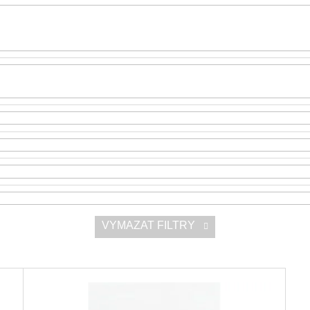
SNESITELNĚJŠ
300 Kč
Původně:
350 K
VYMAZAT FILTRY