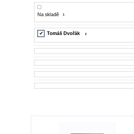
200 Kč
Na skladě
1
Tomáš Dvořák
2
V
ý