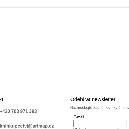
a
c
í
p
r
v
k
y
v
ý
p
i
s
u
kt
Odebírat newsletter
Nezmeškejte žádné novinky či sle
+420 703 971 393
E-mail
knihkupectvi@artmap.cz