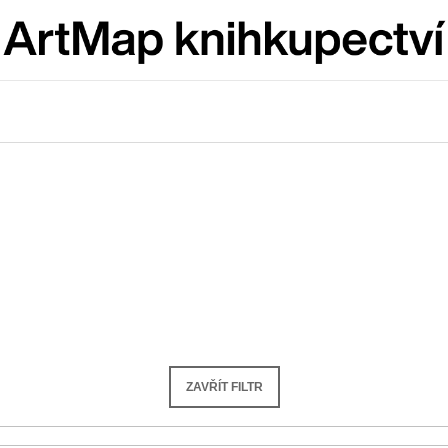
Co potřebujete najít?
HLEDAT
Doporučujeme
ZAVŘÍT FILTR
JMÉNO
VÝVAR
NEJEN ROMSK
380 Kč