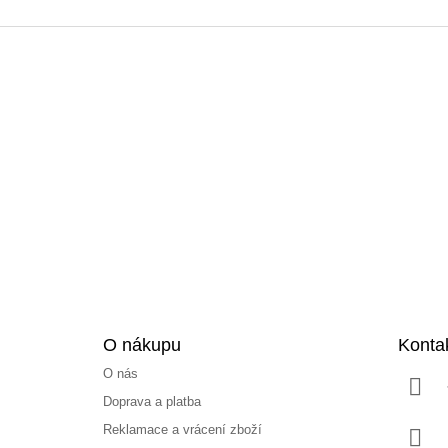
Z
á
p
a
t
í
O nákupu
Konta
O nás
Doprava a platba
Reklamace a vrácení zboží