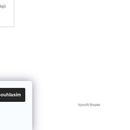
dajů
ouhlasím