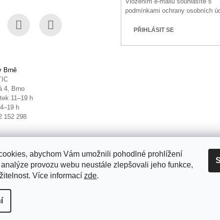
Vložením e-mailu souhlasíte s
podmínkami ochrany osobních ú
PŘIHLÁSIT SE
book
Instagram
YouTube
v Brně
TIC
 4, Brno
tek 11–19 h
14–19 h
2 152 298
ookies, abychom Vám umožnili pohodlné prohlížení
S
 analýze provozu webu neustále zlepšovali jeho funkce,
itelnost. Více informací
zde
.
it nastavení cookies
í