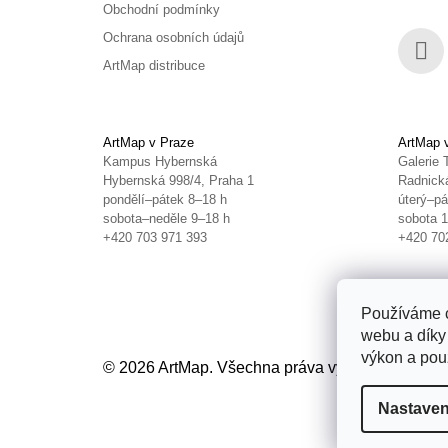
Obchodní podmínky
Ochrana osobních údajů
ArtMap distribuce
Face
ArtMap v Praze
ArtMap 
Kampus Hybernská
Galerie 
Hybernská 998/4, Praha 1
Radnická
pondělí–pátek 8–18 h
úterý–pá
sobota–neděle 9–18 h
sobota 
+420 703 971 393
+420 70
Používáme c
webu a díky
výkon a použ
© 2026 ArtMap. Všechna práva vyhrazena.
Uprav
Nastaven