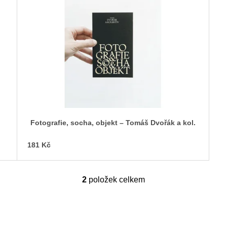
Fotografie, socha, objekt – Tomáš Dvořák a kol.
181 Kč
2
položek celkem
O
v
l
á
d