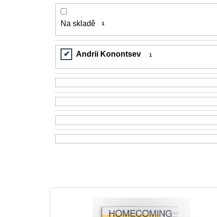
Na skladě
1
Andrii Konontsev
1
V
ý