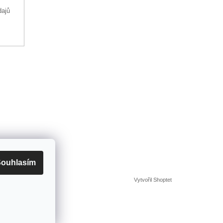
dajů
ouhlasím