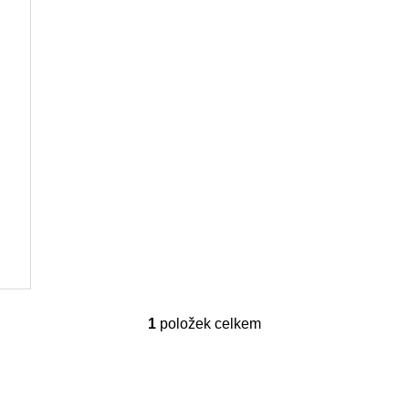
1
položek celkem
O
v
l
á
d