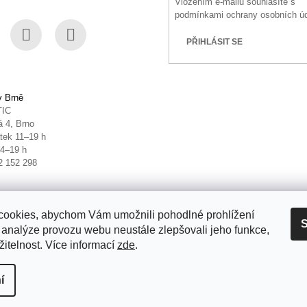
Vložením e-mailu souhlasíte s
podmínkami ochrany osobních ú
PŘIHLÁSIT SE
book
Instagram
YouTube
v Brně
TIC
 4, Brno
tek 11–19 h
14–19 h
2 152 298
ookies, abychom Vám umožnili pohodlné prohlížení
S
 analýze provozu webu neustále zlepšovali jeho funkce,
itelnost. Více informací
zde
.
it nastavení cookies
í