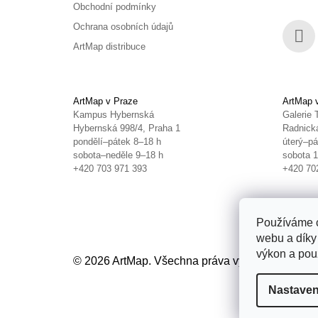
Obchodní podmínky
Ochrana osobních údajů
ArtMap distribuce
Face
ArtMap v Praze
ArtMap 
Kampus Hybernská
Galerie 
Hybernská 998/4, Praha 1
Radnická
pondělí–pátek 8–18 h
úterý–pá
sobota–neděle 9–18 h
sobota 
+420 703 971 393
+420 70
Používáme c
webu a díky
výkon a použ
© 2026 ArtMap. Všechna práva vyhrazena.
Uprav
Nastaven