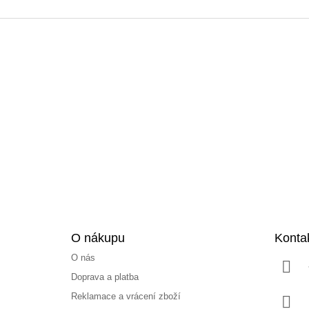
Z
á
p
a
t
í
O nákupu
Konta
O nás
Doprava a platba
Reklamace a vrácení zboží