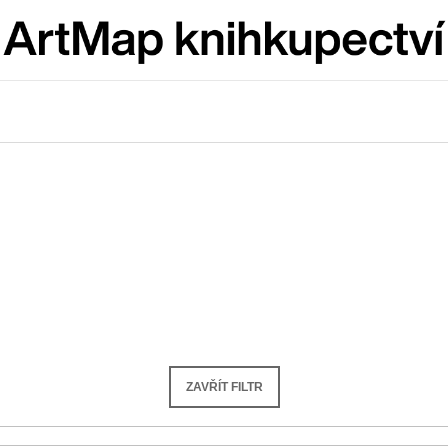
Co potřebujete najít?
HLEDAT
Doporučujeme
ZAVŘÍT FILTR
ARTMAT KRABIČKA
VÝVAR
ARTMAT KRABIČKA
NEJEN ROMSK