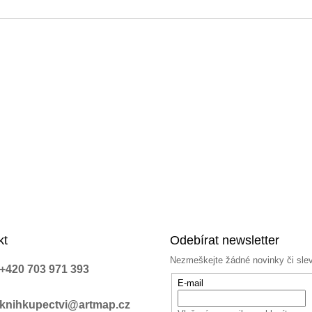
a
c
í
p
r
v
k
y
v
ý
p
i
s
u
kt
Odebírat newsletter
Nezmeškejte žádné novinky či sle
+420 703 971 393
E-mail
knihkupectvi@artmap.cz