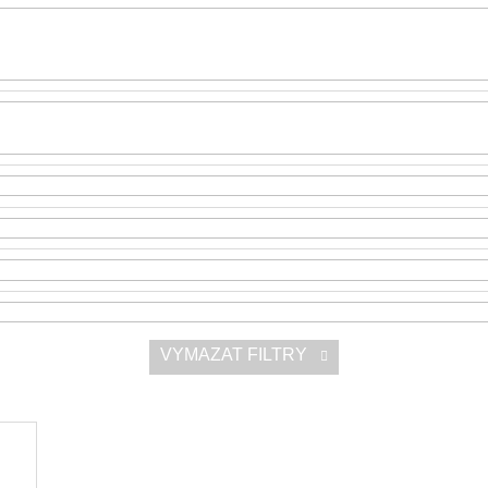
SNESITELNĚJŠ
200 Kč
300 Kč
Původně:
350 K
VYMAZAT FILTRY