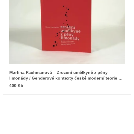
u
j
e
m
e
JMÉNO
380
Kč
Martina Pachmanová – Zrození umělkyně z pěny
limonády / Genderové kontexty české moderní teorie a
kritiky umění
400 Kč