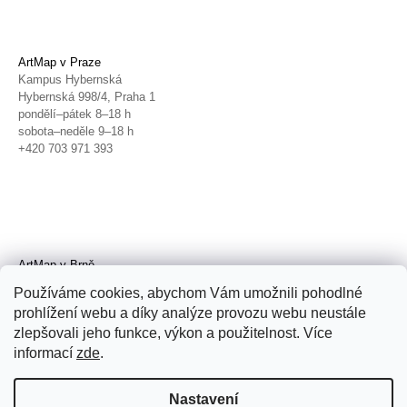
ArtMap v Praze
Kampus Hybernská
Hybernská 998/4, Praha 1
pondělí–pátek 8–18 h
sobota–neděle 9–18 h
+420 703 971 393
ArtMap v Brně
Galerie TIC
Používáme cookies, abychom Vám umožnili pohodlné
Radnická 4, Brno
prohlížení webu a díky analýze provozu webu neustále
úterý–pátek 11–19 h
zlepšovali jeho funkce, výkon a použitelnost. Více
sobota 14–19 h
+420 702 152 298
informací
zde
.
Nastavení