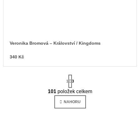
Veronika Bromová – Království / Kingdoms
340 Kč
S
t
1
3
r
á
101
položek celkem
O
n
v
k
NAHORU
o
l
v
á
á
d
n
a
í
c
í