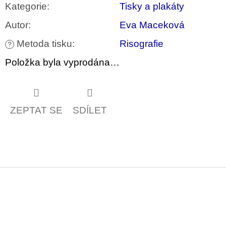
u
Kategorie
:
Tisky a plakáty
j
e
Autor
:
Eva Maceková
m
e
Metoda tisku
:
Risografie
?
Položka byla vyprodána…
JMÉNO
380
Kč
ZEPTAT SE
SDÍLET
Z
á
p