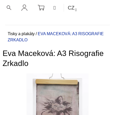
K
Přejít
NÁKUPNÍ
MENU
CZ
KOŠÍK
o
na
ZPĚT
ZPĚT
HLEDAT
PŘIHLÁŠENÍ
obsah
š
í
C
k
o
Domů
Tisky a plakáty
/
EVA MACEKOVÁ: A3 RISOGRAFIE
ZRKADLO
p
o
Eva Maceková: A3 Risografie
t
ř
Zrkadlo
e
b
u
j
e
t
e
n