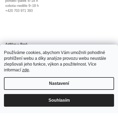
pondělí–pátek 8–18 h
sobota–neděle 9–18 h
+420 703 971 393
ArtMap v Brně
Galerie TIC
Používáme cookies, abychom Vám umožnili pohodlné
Radnická 4, Brno
prohlížení webu a díky analýze provozu webu neustále
úterý–pátek 11–19 h
zlepšovali jeho funkce, výkon a použitelnost. Více
sobota 14–19 h
+420 702 152 298
informací
zde
.
Nastavení
Souhlasím
© 2026 ArtMap. Všechna práva
vyhrazena.
Upravit nastavení cookies