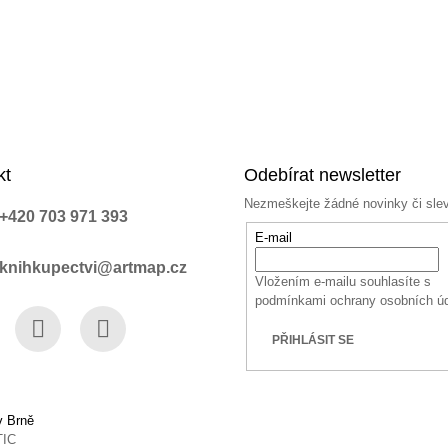
kt
Odebírat newsletter
Nezmeškejte žádné novinky či sle
+420 703 971 393
E-mail
knihkupectvi@artmap.cz
Vložením e-mailu souhlasíte s
podmínkami ochrany osobních ú
PŘIHLÁSIT SE
book
Instagram
YouTube
v Brně
TIC