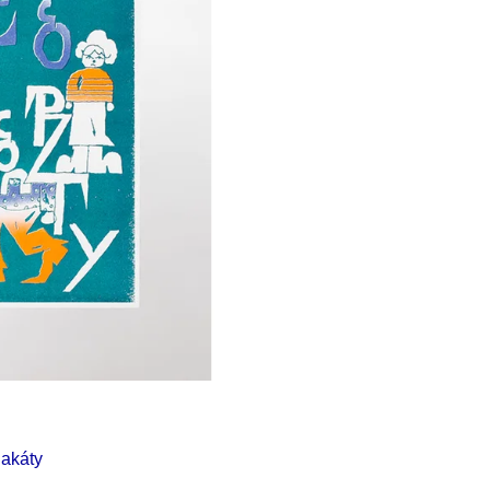
Í KLIMA
č
lakáty