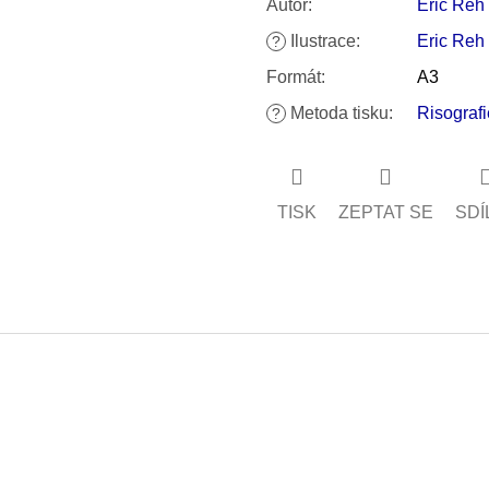
Autor
:
Eric Reh
Ilustrace
:
Eric Reh
?
Formát
:
A3
Metoda tisku
:
Risografi
?
TISK
ZEPTAT SE
SDÍ