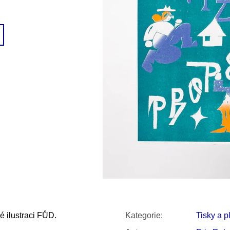
SNESITELNĚJŠ
200 Kč
300 Kč
Původně:
350 K
é ilustraci FŮD.
Kategorie
:
Tisky a p