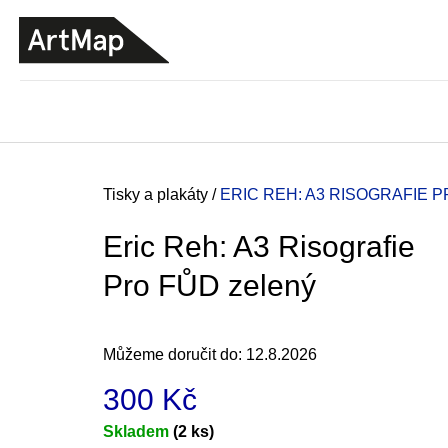
K
Přejít
o
na
ZPĚT
ZPĚT
DO
DO
obsah
š
OBCHODU
OBCHODU
í
k
Domů
Tisky a plakáty
/
ERIC REH: A3 RISOGRAFIE 
Eric Reh: A3 Risografie
Pro FŮD zelený
Můžeme doručit do:
12.8.2026
300 Kč
JMÉNO
Měrná
Skladem
(2 ks)
380 Kč