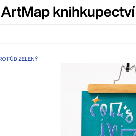
Co potřebujete najít?
HLEDAT
PRO FŮD ZELENÝ
Doporučujeme
ARTMAT KRABIČKA
VÝVAR
ARTMAT KRABIČKA
NEJEN ROMSK