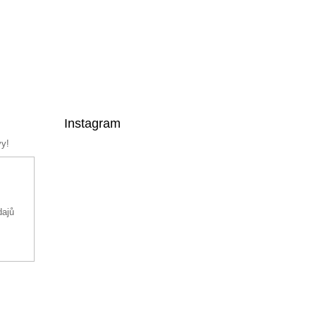
Instagram
vy!
dajů