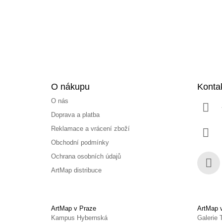
t
í
O nákupu
Konta
O nás
Doprava a platba
Reklamace a vrácení zboží
Obchodní podmínky
Ochrana osobních údajů
ArtMap distribuce
Face
ArtMap v Praze
ArtMap 
Kampus Hybernská
Galerie 