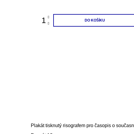
cena:
DO KOŠÍKU
Plakát tisknutý risografem pro časopis o současn