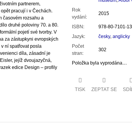
museum
,
Arbor 
životním partnerem,
Rok
opět pracují i v Čechách.
2015
vydání
:
jím časovém rozsahu a
dílo druhé poloviny 70. a 80.
ISBN
:
978-80-7101-13
formální pojetí své tvorby. V
Jazyk
:
česky
,
anglicky
na za zástupkyni evropských
v ní spatřovat posla
Počet
302
enienci díla, zásadní je
stran
:
Eisler, jejíž dvoujazyčná,
Položka byla vyprodána…
azek edice Design – profily
TISK
ZEPTAT SE
SDÍ