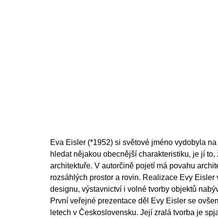
Eva Eisler (*1952) si světové jméno vydobyla n
hledat nějakou obecnější charakteristiku, je jí to,
architektuře. V autorčině pojetí má povahu archit
rozsáhlých prostor a rovin. Realizace Evy Eisler 
designu, výstavnictví i volné tvorby objektů nabýva
První veřejné prezentace děl Evy Eisler se ovše
letech v Československu. Její zralá tvorba je s