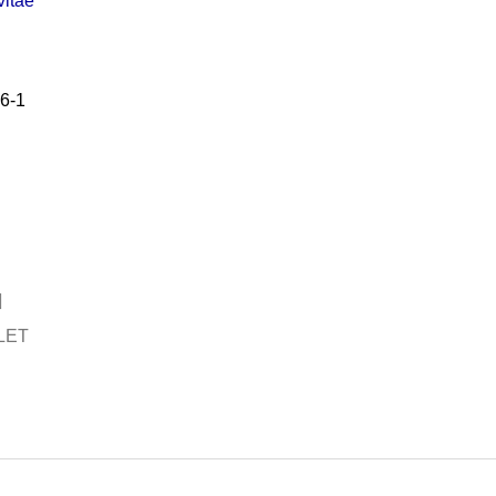
vitae
6-1
LET