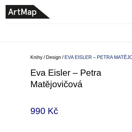
K
Přejít
o
na
ZPĚT
ZPĚT
DO
DO
obsah
š
OBCHODU
OBCHODU
í
k
Domů
Knihy
/
Design
/
EVA EISLER – PETRA MATĚJ
Eva Eisler – Petra
Matějovičová
990 Kč
Měrná
JMÉNO
cena:
380 Kč