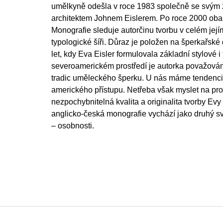
umělkyně odešla v roce 1983 společně se svým 
architektem Johnem Eislerem. Po roce 2000 oba 
Monografie sleduje autorčinu tvorbu v celém je
typologické šíři. Důraz je položen na šperkařské 
let, kdy Eva Eisler formulovala základní stylové i 
severoamerickém prostředí je autorka považová
tradic uměleckého šperku. U nás máme tendenci 
amerického přístupu. Netřeba však myslet na prov
nezpochybnitelná kvalita a originalita tvorby Evy 
anglicko-česká monografie vychází jako druhý sv
– osobnosti.