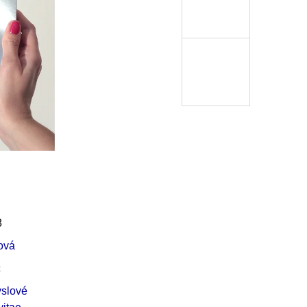
Í KLIMA
č
8
ová
c
slové