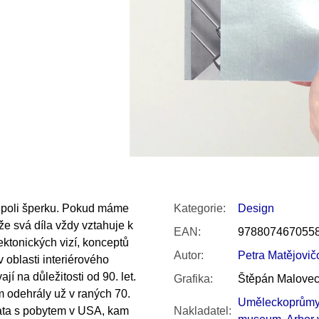
SNESITELNĚJŠ
200 Kč
300 Kč
Původně:
350 K
a poli šperku. Pokud máme
Kategorie
:
Design
 že svá díla vždy vztahuje k
EAN
:
978807467055
ektonických vizí, konceptů
Autor
:
Petra Matějovič
v oblasti interiérového
jí na důležitosti od 90. let.
Grafika
:
Štěpán Malove
m odehrály už v raných 70.
Uměleckoprůmy
pjata s pobytem v USA, kam
Nakladatel
: