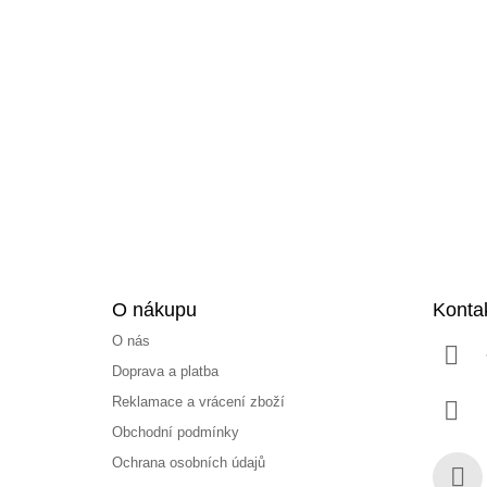
Z
á
p
a
t
í
O nákupu
Konta
O nás
Doprava a platba
Reklamace a vrácení zboží
Obchodní podmínky
Ochrana osobních údajů