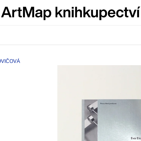
Co potřebujete najít?
HLEDAT
OVIČOVÁ
Doporučujeme
ARTMAT KRABIČKA
VÝVAR
ARTMAT KRABIČKA
NEJEN ROMSK