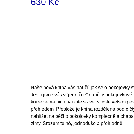
630 Kč
200 Kč
Měrná
cena:
Naše nová kniha vás naučí, jak se o pokojovky s
Jestli jsme vás v “jedničce” naučily pokojovkové 
knize se na nich naučíte stavět s ještě větším 
přehledem. Přestože je kniha rozdělena podle čty
nahlížet na péči o pokojovky komplexně a chápat 
zimy. Srozumitelně, jednoduše a přehledně.