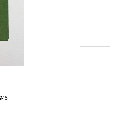
Í KLIMA
č
945