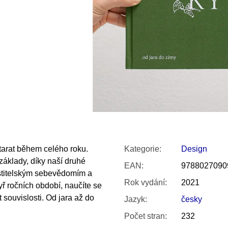
SNESITELNĚJŠ
300 Kč
Původně:
350 K
tarat během celého roku.
Kategorie
:
Design
základy, díky naší druhé
EAN
:
9788027090
pěstitelským sebevědomím a
Rok vydání
:
2021
ř ročních období, naučíte se
souvislosti. Od jara až do
Jazyk
:
česky
Počet stran
:
232