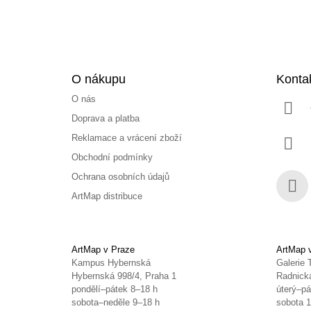
O nákupu
Konta
O nás
Doprava a platba
Reklamace a vrácení zboží
Obchodní podmínky
Ochrana osobních údajů
ArtMap distribuce
Face
ArtMap v Praze
ArtMap 
Kampus Hybernská
Galerie 
Hybernská 998/4, Praha 1
Radnická
pondělí–pátek 8–18 h
úterý–pá
sobota–neděle 9–18 h
sobota 