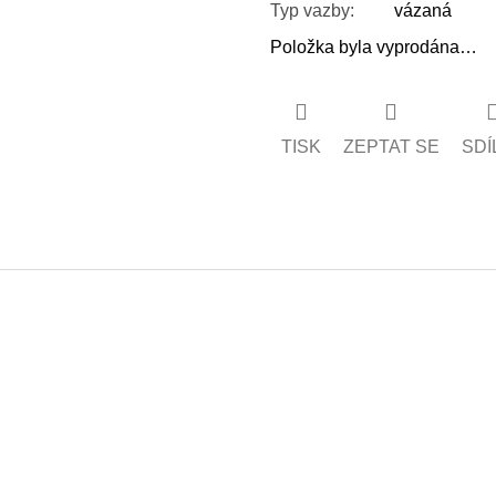
Typ vazby
:
vázaná
Položka byla vyprodána…
TISK
ZEPTAT SE
SDÍ