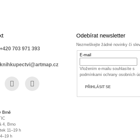
kt
Odebírat newsletter
Nezmeškejte žádné novinky či sle
+420 703 971 393
E-mail
knihkupectvi@artmap.cz
Vložením e-mailu souhlasíte s
podmínkami ochrany osobních ú
PŘIHLÁSIT SE
book
Instagram
YouTube
v Brně
TIC
 4, Brno
tek 11–19 h
14–19 h