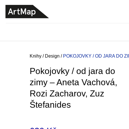
K
Přejít
o
na
ZPĚT
ZPĚT
DO
DO
obsah
š
OBCHODU
OBCHODU
í
k
Domů
Knihy
/
Design
/
POKOJOVKY / OD JARA DO Z
Pokojovky / od jara do
zimy – Aneta Vachová,
Rozi Zacharov, Zuz
Štefanides
ARTMAT KRABIČKA
ARTMAT KRABIČKA