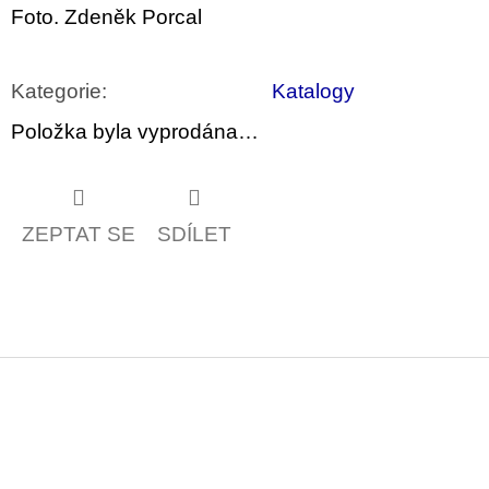
Foto. Zdeněk Porcal
Kategorie
:
Katalogy
Položka byla vyprodána…
ZEPTAT SE
SDÍLET
Z
á
p