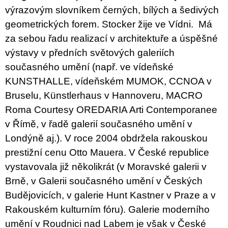
výrazovým slovníkem černých, bílých a šedivých
geometrických forem. Stocker žije ve Vídni. Má
za sebou řadu realizací v architektuře a úspěšné
výstavy v předních světových galeriích
současného umění (např. ve vídeňské
KUNSTHALLE, vídeňském MUMOK, CCNOA v
Bruselu, Künstlerhaus v Hannoveru, MACRO
Roma Courtesy OREDARIA Arti Contemporanee
v Římě, v řadě galerií současného umění v
Londýně aj.). V roce 2004 obdržela rakouskou
prestižní cenu Otto Mauera. V České republice
vystavovala již několikrát (v Moravské galerii v
Brně, v Galerii současného umění v Českých
Budějovicích, v galerie Hunt Kastner v Praze a v
Rakouském kulturním fóru). Galerie moderního
umění v Roudnici nad Labem je však v České