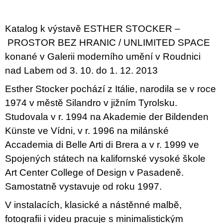
u
j
e
Katalog k výstavě ESTHER STOCKER –
m
e
PROSTOR BEZ HRANIC / UNLIMITED SPACE
konané v Galerii moderního umění v Roudnici
ARTMAT
nad Labem od 3. 10. do 1. 12. 2013
KRABIČKA
ARTMAT
Esther Stocker pochází z Itálie, narodila se v roce
KRABIČKA
1974 v městě Silandro v jižním Tyrolsku.
200
Kč
Studovala v r. 1994 na Akademie der Bildenden
Künste ve Vídni, v r. 1996 na milánské
Accademia di Belle Arti di Brera a v r. 1999 ve
Spojených státech na kalifornské vysoké škole
Art Center College of Design v Pasadeně.
Samostatně vystavuje od roku 1997.
V instalacích, klasické a nástěnné malbě,
fotografii i videu pracuje s minimalistickým