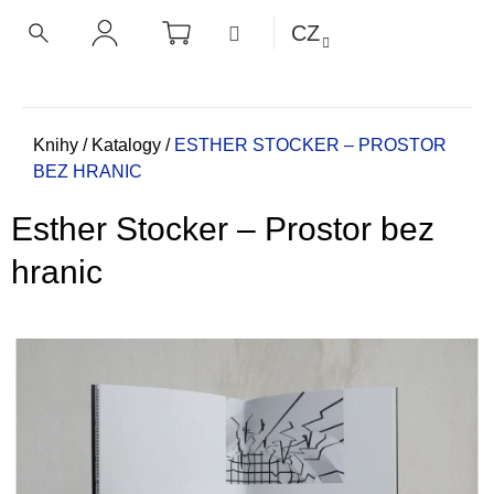
K
Přejít
NÁKUPNÍ
MENU
CZ
KOŠÍK
o
na
ZPĚT
ZPĚT
HLEDAT
PŘIHLÁŠENÍ
obsah
š
í
C
k
o
Domů
Knihy
/
Katalogy
/
ESTHER STOCKER – PROSTOR
BEZ HRANIC
p
o
Esther Stocker – Prostor bez
t
ř
hranic
e
b
u
j
e
t
e
n