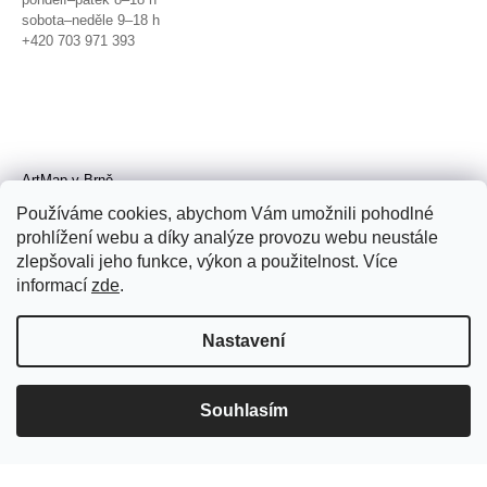
sobota–neděle 9–18 h
+420 703 971 393
ArtMap v Brně
Galerie TIC
Používáme cookies, abychom Vám umožnili pohodlné
Radnická 4, Brno
prohlížení webu a díky analýze provozu webu neustále
úterý–pátek 11–19 h
zlepšovali jeho funkce, výkon a použitelnost. Více
sobota 14–19 h
+420 702 152 298
informací
zde
.
Nastavení
Souhlasím
© 2026 ArtMap. Všechna práva
vyhrazena.
Upravit nastavení cookies