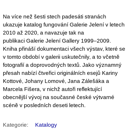
u
j
e
Na více než šesti stech padesáti stranách
m
e
ukazuje katalog fungování Galerie Jelení v letech
2010 až 2020, a navazuje tak na
ARTMAT
publikaci
Galerie Jelení Gallery 1999–2009
.
KRABIČKA
ARTMAT
Kniha přináší dokumentaci všech výstav, které se
KRABIČKA
v tomto období v galerii uskutečnily, a to včetně
200
fotografií a doprovodných textů. Jako významný
Kč
přesah nabízí čtveřici originálních esejů Kariny
Kottové, Johany Lomové, Jana Zálešáka a
Marcela Fišera, v nichž autoři reflektující
obecnější vývoj na současné české výtvarné
scéně v posledních deseti letech.
Kategorie
:
Katalogy