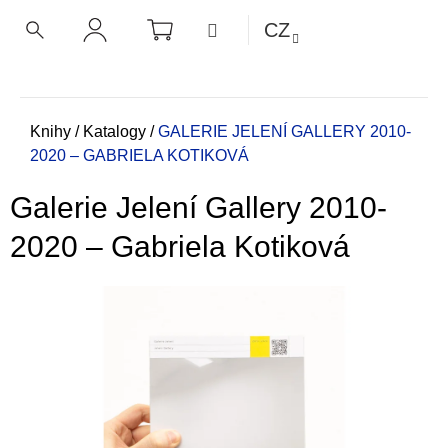
K
Přejít
NÁKUPNÍ
MENU
CZ
KOŠÍK
o
na
ZPĚT
ZPĚT
HLEDAT
PŘIHLÁŠENÍ
obsah
š
í
C
k
o
Domů
Knihy
/
Katalogy
/
GALERIE JELENÍ GALLERY 2010-
2020 – GABRIELA KOTIKOVÁ
p
o
Galerie Jelení Gallery 2010-
t
ř
2020 – Gabriela Kotiková
e
b
u
j
e
t
e
n