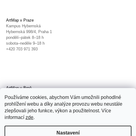
ArtMap v Praze
Kampus Hybernská
Hybernská 998/4, Praha 1
pondělí–pátek 8–18 h
sobota–neděle 9–18 h
+420 703 971 393
ArtMap v Brně
Galerie TIC
Používáme cookies, abychom Vám umožnili pohodlné
Radnická 4, Brno
prohlížení webu a díky analýze provozu webu neustále
úterý–pátek 11–19 h
zlepšovali jeho funkce, výkon a použitelnost. Více
sobota 14–19 h
+420 702 152 298
informací
zde
.
Nastavení