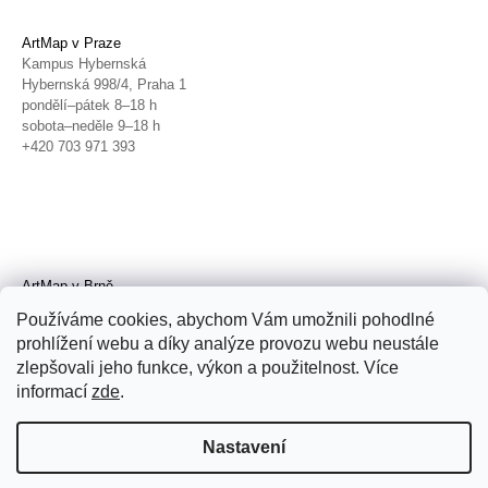
ArtMap v Praze
Kampus Hybernská
Hybernská 998/4, Praha 1
pondělí–pátek 8–18 h
sobota–neděle 9–18 h
+420 703 971 393
ArtMap v Brně
Galerie TIC
Používáme cookies, abychom Vám umožnili pohodlné
Radnická 4, Brno
prohlížení webu a díky analýze provozu webu neustále
úterý–pátek 11–19 h
zlepšovali jeho funkce, výkon a použitelnost. Více
sobota 14–19 h
+420 702 152 298
informací
zde
.
Nastavení