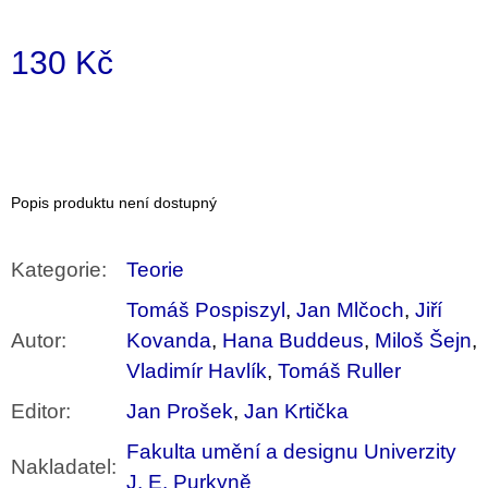
u
j
e
130 Kč
m
e
Měrná
cena:
BRUTAL
PRAGUE
165
Popis produktu není dostupný
Kč
Kategorie
:
Teorie
Tomáš Pospiszyl
,
Jan Mlčoch
,
Jiří
Autor
:
Kovanda
,
Hana Buddeus
,
Miloš Šejn
,
Vladimír Havlík
,
Tomáš Ruller
Editor
:
Jan Prošek
,
Jan Krtička
Fakulta umění a designu Univerzity
Nakladatel
:
J. E. Purkyně