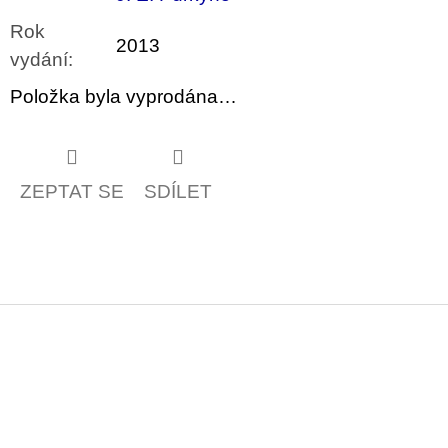
Rok
2013
vydání
:
Položka byla vyprodána…
ZEPTAT SE
SDÍLET
Z
á
p
a