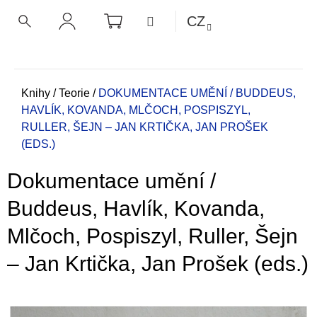
K
Přejít
NÁKUPNÍ
MENU
CZ
KOŠÍK
o
na
ZPĚT
ZPĚT
HLEDAT
PŘIHLÁŠENÍ
obsah
š
í
C
k
o
Domů
Knihy
/
Teorie
/
DOKUMENTACE UMĚNÍ / BUDDEUS,
HAVLÍK, KOVANDA, MLČOCH, POSPISZYL,
p
RULLER, ŠEJN – JAN KRTIČKA, JAN PROŠEK
o
(EDS.)
t
ř
Dokumentace umění /
e
b
Buddeus, Havlík, Kovanda,
u
Mlčoch, Pospiszyl, Ruller, Šejn
j
e
– Jan Krtička, Jan Prošek (eds.)
t
e
n