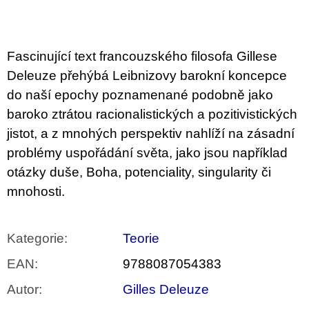
u
j
e
m
Fascinující text francouzského filosofa Gillese
e
Deleuze přehýbá Leibnizovy barokní koncepce
BRUTAL
do naší epochy poznamenané podobně jako
PRAGUE
baroko ztrátou racionalistických a pozitivistických
165
Kč
jistot, a z mnohých perspektiv nahlíží na zásadní
problémy uspořádání světa, jako jsou například
otázky duše, Boha, potenciality, singularity či
mnohosti.
Kategorie
:
Teorie
EAN
:
9788087054383
Autor
:
Gilles Deleuze