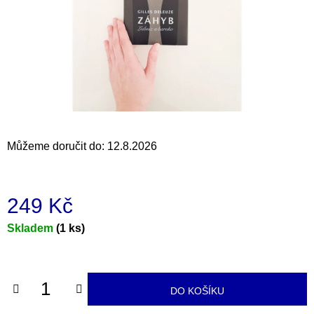
a
j
í
t
?
Můžeme doručit do:
12.8.2026
HLEDAT
249 Kč
D
Měrná
Skladem
(1 ks)
o
cena:
p
o
r
DO KOŠÍKU
u
č