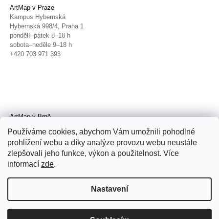
ArtMap v Praze
Kampus Hybernská
Hybernská 998/4, Praha 1
pondělí–pátek 8–18 h
sobota–neděle 9–18 h
+420 703 971 393
ArtMap v Brně
Galerie TIC
Používáme cookies, abychom Vám umožnili pohodlné
Radnická 4, Brno
prohlížení webu a díky analýze provozu webu neustále
úterý–pátek 11–19 h
zlepšovali jeho funkce, výkon a použitelnost. Více
sobota 14–19 h
+420 702 152 298
informací
zde
.
Nastavení