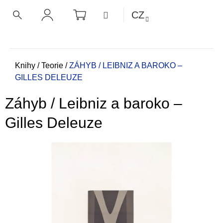
K
Přejít
NÁKUPNÍ
MENU
CZ
KOŠÍK
o
na
ZPĚT
ZPĚT
HLEDAT
PŘIHLÁŠENÍ
obsah
š
í
C
k
o
Domů
Knihy
/
Teorie
/
ZÁHYB / LEIBNIZ A BAROKO –
GILLES DELEUZE
p
o
Záhyb / Leibniz a baroko –
t
ř
Gilles Deleuze
e
b
u
j
e
t
e
n