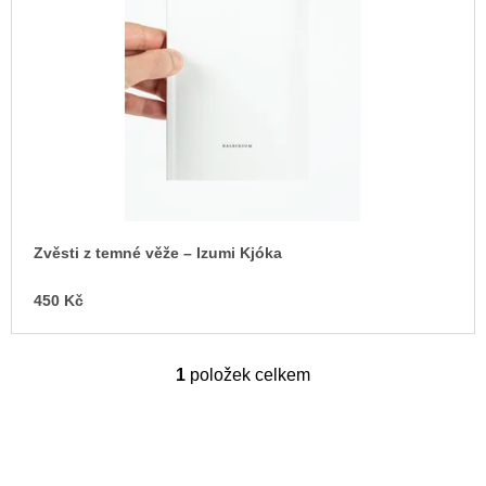
s
u
j
p
e
r
m
o
e
d
ARTMAT
u
KRABIČKA
k
ARTMAT
KRABIČKA
t
200
ů
Kč
Zvěsti z temné věže – Izumi Kjóka
450 Kč
1
položek celkem
O
v
l
á
d