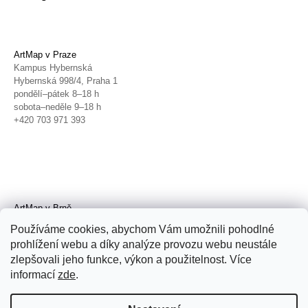
ArtMap v Praze
Kampus Hybernská
Hybernská 998/4, Praha 1
pondělí–pátek 8–18 h
sobota–neděle 9–18 h
+420 703 971 393
ArtMap v Brně
Galerie TIC
Používáme cookies, abychom Vám umožnili pohodlné
Radnická 4, Brno
prohlížení webu a díky analýze provozu webu neustále
úterý–pátek 11–19 h
zlepšovali jeho funkce, výkon a použitelnost. Více
sobota 14–19 h
+420 702 152 298
informací
zde
.